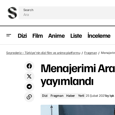
Search
Dizi
Film
Anime
Liste
İnceleme
Army of the Dead fragmanı yayımlandı
Dizi
F
Seyrederiz – Türkiye'nin dizi film ve anime platformu
Fragman
Menajerim
Menajerimi Ara
yayımlandı
Dizi
Fragman
Haber
Yerli
25 Şubat 2021
by
Işık