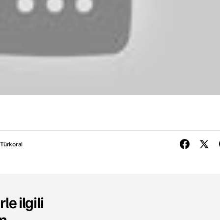
 Türkoral
le ilgili
n