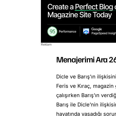
Reklam
Menajerimi Ara 26
Dicle ve Barış’ın ilişkis
Feris ve Kıraç, magazi
çalışırken Barış’ın verd
Barış ile Dicle’nin ilişkis
hayatında yaşadığı sorunl