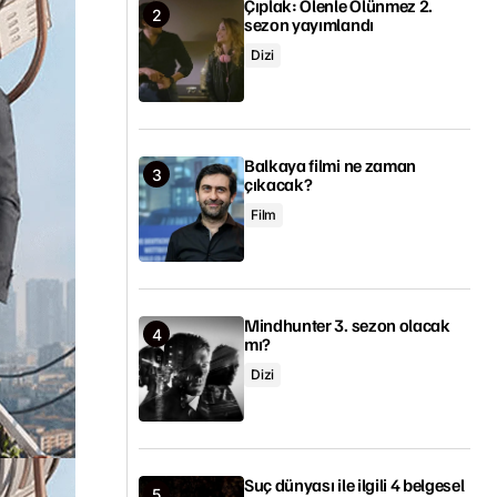
Çıplak: Ölenle Ölünmez 2.
sezon yayımlandı
Dizi
Balkaya filmi ne zaman
çıkacak?
Film
Mindhunter 3. sezon olacak
mı?
Dizi
Suç dünyası ile ilgili 4 belgesel