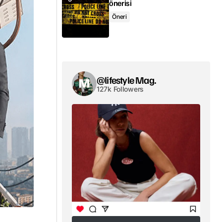
önerisi
Öneri
@lifestyle Mag.
127k Followers