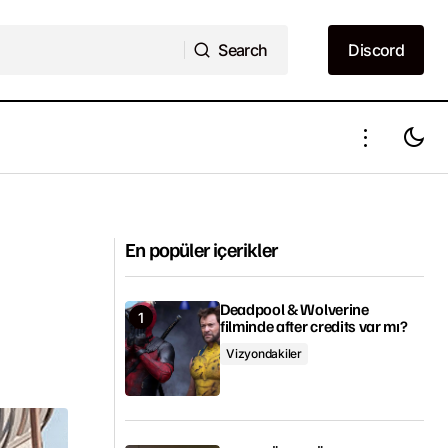
Search
Discord
Search
Discord
mlandı
Army of the Dead ne zaman çıkacak?
En popüler içerikler
Deadpool & Wolverine
filminde after credits var mı?
Vizyondakiler