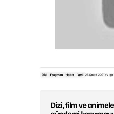
Dizi
Fragman
Haber
Yerli
25 Şubat 2021
by
Işık
Dizi, film ve animeler
gündemi kaçırmayı