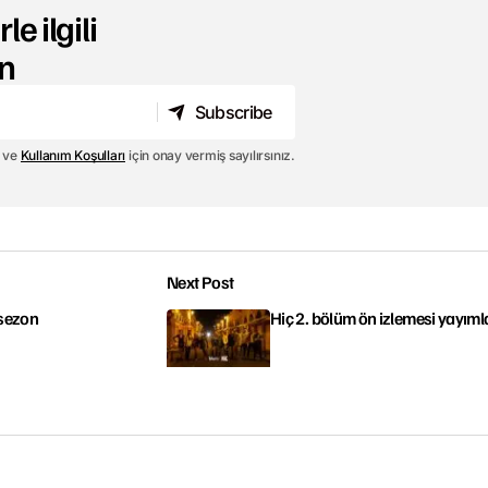
le ilgili
n
Subscribe
Subscribe
ve
Kullanım Koşulları
için onay vermiş sayılırsınız.
Next Post
 sezon
Hiç 2. bölüm ön izlemesi yayıml