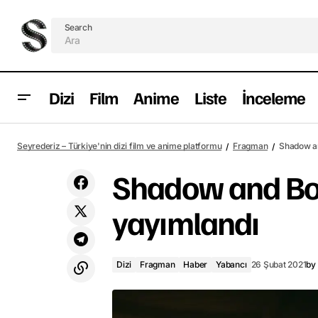
Search
Dizi
Film
Anime
Liste
İnceleme
The Handmaid's Tale 4. sezon fragmanı
Dizi
Seyrederiz – Türkiye'nin dizi film ve anime platformu
Fragman
Shadow a
yayımlandı
Shadow and Bo
yayımlandı
Dizi
Fragman
Haber
Yabancı
26 Şubat 2021
by