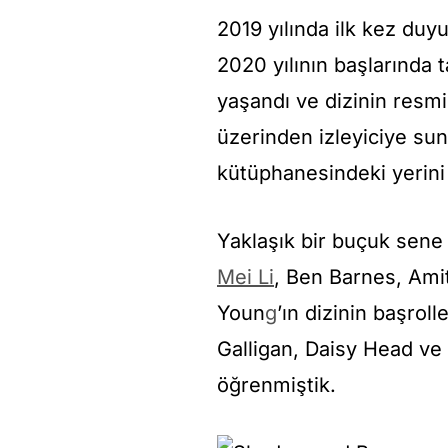
2019 yılında ilk kez duy
2020 yılının başlarında t
yaşandı ve dizinin resmi
üzerinden izleyiciye sun
kütüphanesindeki yerini
Yaklaşık bir buçuk sene 
Mei Li
, Ben Barnes, Ami
Youn
g
’ın dizinin başrol
Galligan, Daisy Head v
öğrenmiştik.