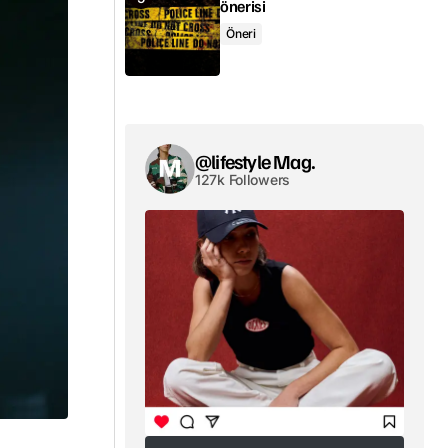
önerisi
Öneri
@lifestyle Mag.
127k Followers