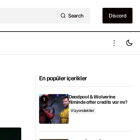
Search
Discord
Search
Discord
andı
Hiç 2. bölüm ön izlemesi yayımlandı
En popüler içerikler
Deadpool & Wolverine
filminde after credits var mı?
Vizyondakiler