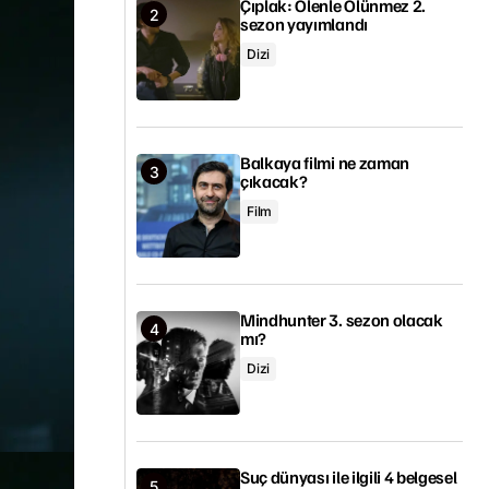
Çıplak: Ölenle Ölünmez 2.
sezon yayımlandı
Dizi
Balkaya filmi ne zaman
çıkacak?
Film
Mindhunter 3. sezon olacak
mı?
Dizi
Suç dünyası ile ilgili 4 belgesel