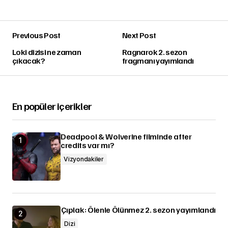
Previous Post
Next Post
Loki dizisi ne zaman
Ragnarok 2. sezon
çıkacak?
fragmanı yayımlandı
En popüler içerikler
Deadpool & Wolverine filminde after
credits var mı?
Vizyondakiler
Çıplak: Ölenle Ölünmez 2. sezon yayımlandı
Dizi