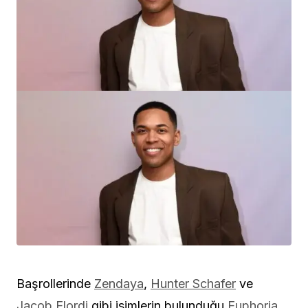
Başrollerinde
Zendaya
,
Hunter Schafer
ve
Jacob Elordi
gibi isimlerin bulunduğu
Euphoria
,