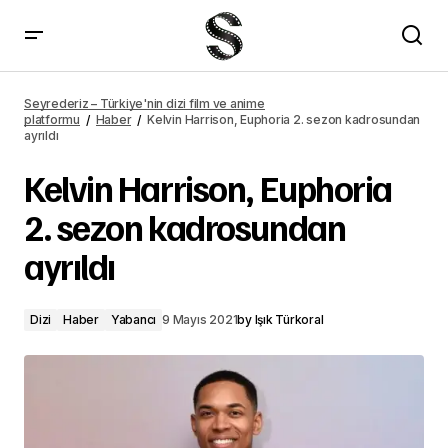
Ragnarok 2. sezon fragmanı yayımlandı
Seyrederiz – Türkiye'nin dizi film ve anime
platformu
Haber
Kelvin Harrison, Euphoria 2. sezon kadrosundan
ayrıldı
Kelvin Harrison, Euphoria
2. sezon kadrosundan
ayrıldı
Dizi
Haber
Yabancı
9 Mayıs 2021
by
Işık Türkoral