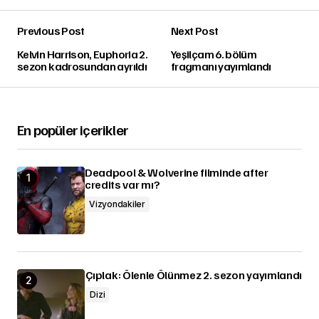
Previous Post
Next Post
Kelvin Harrison, Euphoria 2.
Yeşilçam 6. bölüm
sezon kadrosundan ayrıldı
fragmanı yayımlandı
En popüler içerikler
Deadpool & Wolverine filminde after
credits var mı?
Vizyondakiler
Çıplak: Ölenle Ölünmez 2. sezon yayımlandı
Dizi