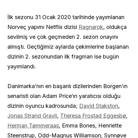
İlk sezonu 31 Ocak 2020 tarihinde yayımlanan
Norveç yapımı Netflix dizisi
Ragnarok
, oldukça
sevilmiş ve çok geçmeden 2. sezon onayını
almıştı. Geçtiğimiz aylarda çekimlerine başlanan
dizinin 2. sezonundan ilk fragman ise bugün
yayımlandı.
Danimarka’nın en başarılı dizilerinden Borgen’ın
senaristi olan Adam Price‘ın yaratıcısı olduğu
dizinin oyuncu kadrosunda;
David Stakston
,
Jonas Strand Gravli
,
Theresa Frostad Eggesbø
,
Herman Tømmeraas
, Emma Bones, Henriette
Steenstrup, Odd-Magnus Williamson, Synnøve