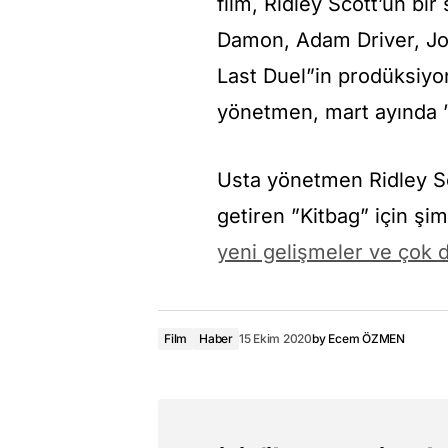
film, Ridley Scott’un bi
Damon, Adam Driver, Jo
Last Duel”in prodüksiy
yönetmen, mart ayında 
Usta yönetmen Ridley Sc
getiren ”Kitbag” için şim
yeni gelişmeler ve çok d
Film
Haber
15 Ekim 2020
by
Ecem ÖZMEN