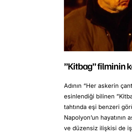
”Kitbag” filminin
Adının “Her askerin çant
esinlendiği bilinen ”Kitb
tahtında eşi benzeri gör
Napolyon’un hayatının aş
ve düzensiz ilişkisi de 