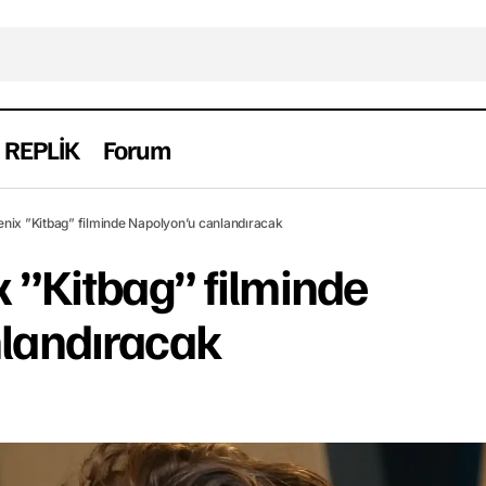
REPLİK
Forum
Joaquin Phoenix ”Kitbag” filminde Napolyon’u canlan
ber
nix ”Kitbag” filminde Napolyon’u canlandıracak
 ”Kitbag” filminde
landıracak