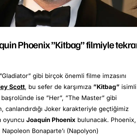
aquin Phoenix ”Kitbag” filmiyle tekra
”Gladiator” gibi birçok önemli filme imzasını
ley Scott
, bu sefer de karşımıza
”Kitbag”
isimli
in başrolünde ise ”Her”, ”The Master” gibi
, canlandırdığı Joker karakteriyle geçtiğimiz
an oyuncu
Joaquin Phoenix
bulunacak. Phoenix,
r Napoleon Bonaparte’ı (Napolyon)