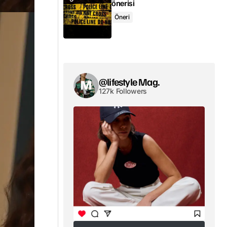
önerisi
Öneri
@lifestyle Mag.
127k Followers