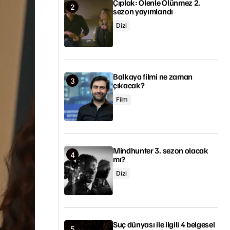
Çıplak: Ölenle Ölünmez 2.
sezon yayımlandı
Dizi
Balkaya filmi ne zaman
çıkacak?
Film
Mindhunter 3. sezon olacak
mı?
Dizi
Suç dünyası ile ilgili 4 belgesel