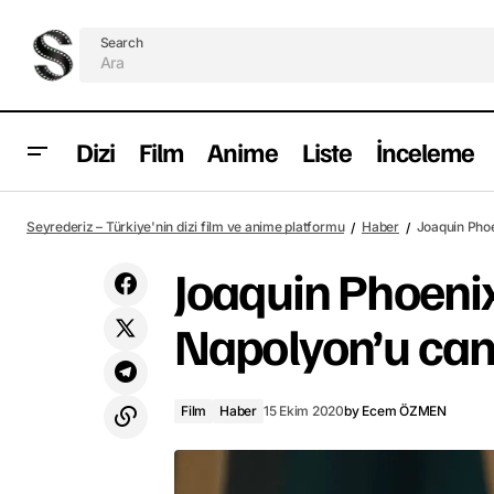
Search
Dizi
Film
Anime
Liste
İnceleme
Soul filminden yeni bir fragman
Film
Ha
Seyrederiz – Türkiye'nin dizi film ve anime platformu
Haber
Joaquin Phoe
yayımlandı
Joaquin Phoenix
Napolyon’u can
Film
Haber
15 Ekim 2020
by
Ecem ÖZMEN