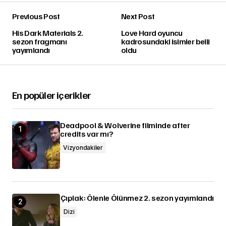
Previous Post
Next Post
His Dark Materials 2.
Love Hard oyuncu
sezon fragmanı
kadrosundaki isimler belli
yayımlandı
oldu
En popüler içerikler
Deadpool & Wolverine filminde after
credits var mı?
Vizyondakiler
Çıplak: Ölenle Ölünmez 2. sezon yayımlandı
Dizi