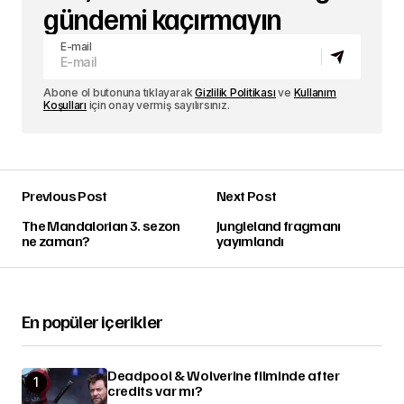
gündemi kaçırmayın
E-mail
Abone ol butonuna tıklayarak
Gizlilik Politikası
ve
Kullanım
Koşulları
için onay vermiş sayılırsınız.
Previous Post
Next Post
The Mandalorian 3. sezon
Jungleland fragmanı
ne zaman?
yayımlandı
En popüler içerikler
Deadpool & Wolverine filminde after
credits var mı?