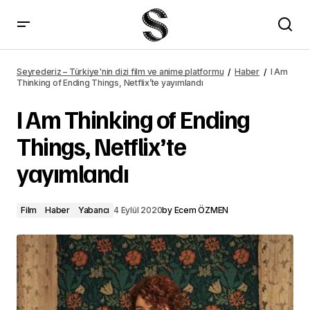
I Am Thinking of Ending Things, Netflix'te yayımlandı – Seyrederiz
Seyrederiz – Türkiye'nin dizi film ve anime platformu
Haber
I Am
Thinking of Ending Things, Netflix’te yayımlandı
I Am Thinking of Ending
Things, Netflix’te
yayımlandı
Film
Haber
Yabancı
4 Eylül 2020
by
Ecem ÖZMEN