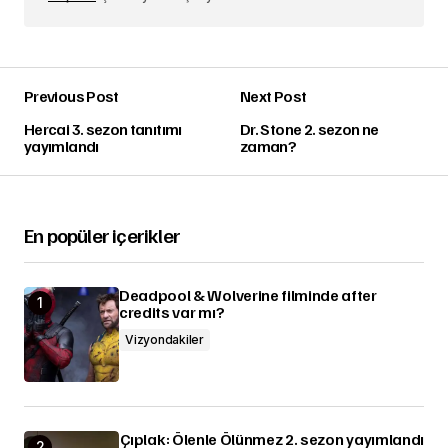
Previous Post
Next Post
Hercai 3. sezon tanıtımı
Dr. Stone 2. sezon ne
yayımlandı
zaman?
En popüler içerikler
Deadpool & Wolverine filminde after
credits var mı?
Vizyondakiler
Çıplak: Ölenle Ölünmez 2. sezon yayımlandı