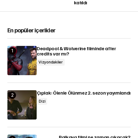
katıldı
En popüler içerikler
Deadpool & Wolverine filminde after
credits var mı?
Vizyondakiler
Çıplak: Ölenle Ölünmez 2. sezon yayımlandı
Dizi
Balkaya filmi ne zaman çıkacak?