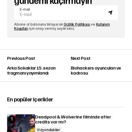
E-mail
Abone ol butonuna tıklayarak
Gizlilik Politikası
ve
Kullanım
Koşulları
için onay vermiş sayılırsınız.
Previous Post
Next Post
Arka Sokaklar 15. sezon
Biohackers oyuncuları ve
fragmanı yayımlandı
kadrosu
En popüler içerikler
Deadpool & Wolverine filminde after
credits var mı?
Vizyondakiler