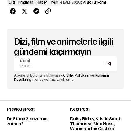
Dizi
Fragman
Haber
Yerli
4 Eylül 2020
by
Işık Türkoral
Dizi, film ve animelerle ilgili
gündemi kaçırmayın
E-mail
Abone ol butonuna tıklayarak
Gizlilik Politikası
ve
Kullanım
Koşulları
için onay vermiş sayılırsınız.
Previous Post
Next Post
Dr. Stone 2. sezon ne
Daisy Ridley, Kristin Scott
zaman?
Thomas ve Nina Hoss,
Women in the Castle'a