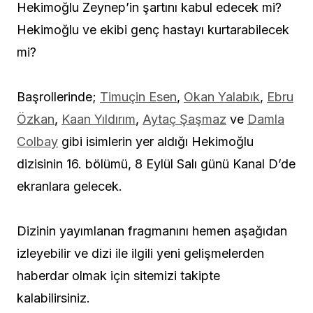
Hekimoğlu Zeynep’in şartını kabul edecek mi?
Hekimoğlu ve ekibi genç hastayı kurtarabilecek
mi?
Başrollerinde;
Timuçin Esen
,
Okan Yalabık
,
Ebru
Özkan
,
Kaan Yıldırım
,
Aytaç Şaşmaz
ve
Damla
Colbay
gibi isimlerin yer aldığı Hekimoğlu
dizisinin 16. bölümü, 8 Eylül Salı günü Kanal D’de
ekranlara gelecek.
Dizinin yayımlanan fragmanını hemen aşağıdan
izleyebilir ve dizi ile ilgili yeni gelişmelerden
haberdar olmak için sitemizi takipte
kalabilirsiniz.