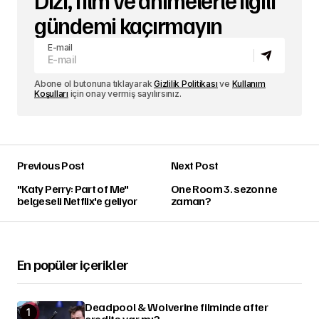
gündemi kaçırmayın
E-mail
Abone ol butonuna tıklayarak
Gizlilik Politikası
ve
Kullanım
Koşulları
için onay vermiş sayılırsınız.
Previous Post
Next Post
"Katy Perry: Part of Me"
One Room 3. sezon ne
belgeseli Netflix'e geliyor
zaman?
En popüler içerikler
Deadpool & Wolverine filminde after
credits var mı?