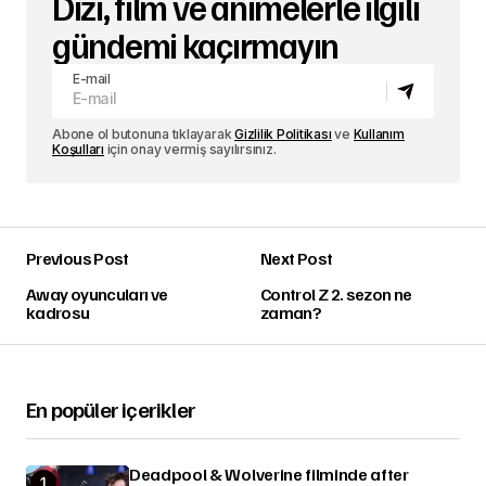
Dizi, film ve animelerle ilgili
gündemi kaçırmayın
E-mail
Abone ol butonuna tıklayarak
Gizlilik Politikası
ve
Kullanım
Koşulları
için onay vermiş sayılırsınız.
Previous Post
Next Post
Away oyuncuları ve
Control Z 2. sezon ne
kadrosu
zaman?
En popüler içerikler
Deadpool & Wolverine filminde after