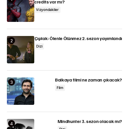
credits var mı?
Vizyondakiler
Çıplak: Ölenle Ölünmez 2. sezon yayımlandı
Dizi
Balkaya filmi ne zaman çıkacak?
Film
Mindhunter 3. sezon olacak mı?