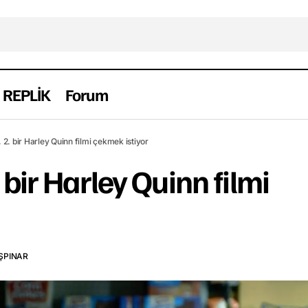
REPLİK
Forum
Warner Bros, 2. bir Harley Quinn filmi çekmek 
aber
Yabancı
2. bir Harley Quinn filmi çekmek istiyor
bir Harley Quinn filmi
ŞPINAR