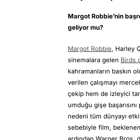
Margot Robbie’nin başrol
geliyor mu?
Margot Robbie
, Harley 
sinemalara gelen
Birds 
kahramanların baskın old
verilen çalışmayı mercek
çekip hem de izleyici t
umduğu gişe başarısını 
nedeni tüm dünyayı etkis
sebebiyle film, beklene
ardından Warner Bros. d