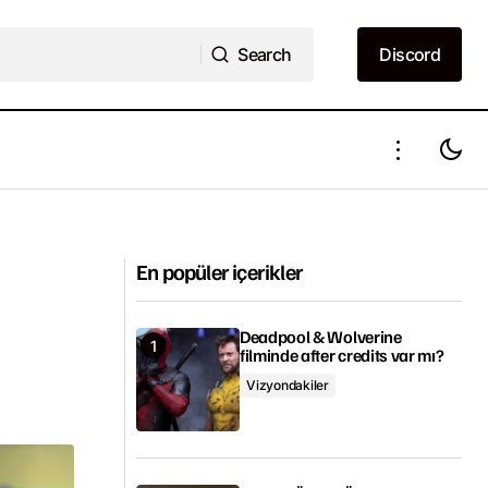
Search
Discord
Search
Discord
Josh Gad, Karlar Ülkesi 3 hakkında
istiyor
konuştu
En popüler içerikler
Deadpool & Wolverine
filminde after credits var mı?
Vizyondakiler