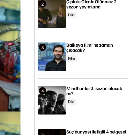
Çıplak: Ölenle Ölünmez 2.
sezon yayımlandı
Dizi
Balkaya filmi ne zaman
çıkacak?
Film
Mindhunter 3. sezon olacak
mı?
Dizi
Suç dünyası ile ilgili 4 belgesel