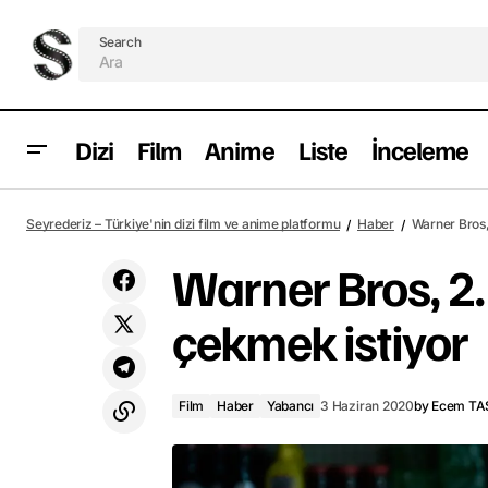
Search
Dizi
Film
Anime
Liste
İnceleme
Rainer Werner Fassbinder biyografisi
Film
H
Seyrederiz – Türkiye'nin dizi film ve anime platformu
Haber
Warner Bros, 
Enfant Terrible'dan fragman geldi
Warner Bros, 2. 
çekmek istiyor
Film
Haber
Yabancı
3 Haziran 2020
by
Ecem TA