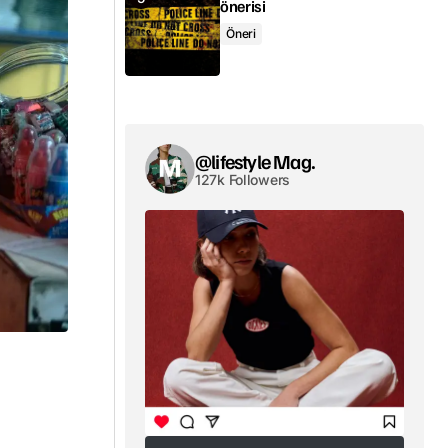
önerisi
Öneri
@lifestyle Mag.
127k Followers