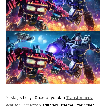
Yaklaşık bir yıl önce duyurulan
Transformers:
War for Cybertron
adlı yeni üçleme, izleyiciler