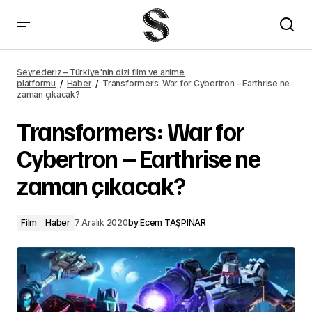
Mucize Doktor 41. bölüm 2. fragmanı yayımlandı
Seyrederiz – Türkiye'nin dizi film ve anime
platformu
Haber
Transformers: War for Cybertron – Earthrise ne
zaman çıkacak?
Transformers: War for
Cybertron – Earthrise ne
zaman çıkacak?
Film
Haber
7 Aralık 2020
by
Ecem TAŞPINAR