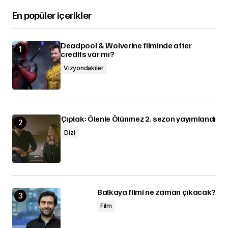
En popüler içerikler
Deadpool & Wolverine filminde after
credits var mı?
Vizyondakiler
Çıplak: Ölenle Ölünmez 2. sezon yayımlandı
Dizi
Balkaya filmi ne zaman çıkacak?
Film