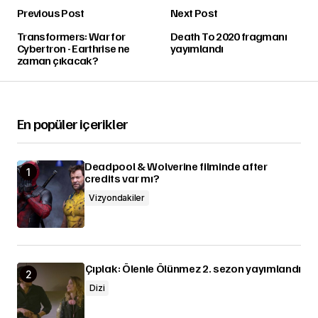
Previous Post
Next Post
Transformers: War for
Death To 2020 fragmanı
Cybertron - Earthrise ne
yayımlandı
zaman çıkacak?
En popüler içerikler
Deadpool & Wolverine filminde after
credits var mı?
Vizyondakiler
Çıplak: Ölenle Ölünmez 2. sezon yayımlandı
Dizi