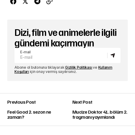
Dizi, film ve animelerle ilgili
gündemi kaçırmayın
E-mail
Abone ol butonuna tıklayarak
Gizlilik Politikası
ve
Kullanım
Koşulları
için onay vermiş sayılırsınız.
Previous Post
Next Post
Feel Good 2. sezon ne
Mucize Doktor 41. bölüm 2.
zaman?
fragmanı yayımlandı