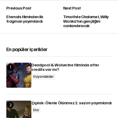
Previous Post
Next Post
Eternals filminden ilk
Timothée Chalamet, Willy
fragman yayımlandı
Wonka'nın gençliğini
canlandıracak
En popüler içerikler
Deadpool & Wolverine filminde after
credits var mı?
Vizyondakiler
Çıplak: Ölenle Ölünmez 2. sezon yayımlandı
Dizi