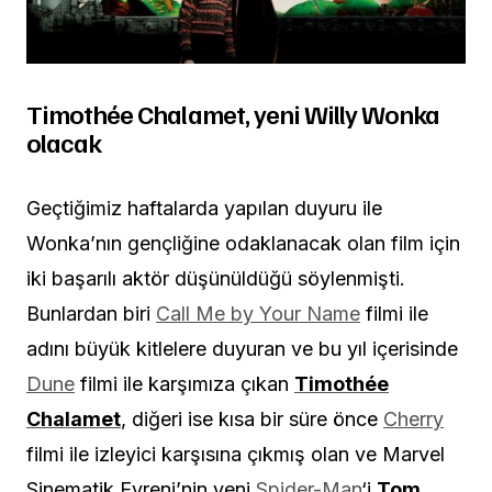
Timothée Chalamet, yeni Willy Wonka
olacak
Geçtiğimiz haftalarda yapılan duyuru ile
Wonka’nın gençliğine odaklanacak olan film için
iki başarılı aktör düşünüldüğü söylenmişti.
Bunlardan biri
Call Me by Your Name
filmi ile
adını büyük kitlelere duyuran ve bu yıl içerisinde
Dune
filmi ile karşımıza çıkan
Timothée
Chalamet
, diğeri ise kısa bir süre önce
Cherry
filmi ile izleyici karşısına çıkmış olan ve Marvel
Sinematik Evreni’nin yeni
Spider-Man
‘i
Tom