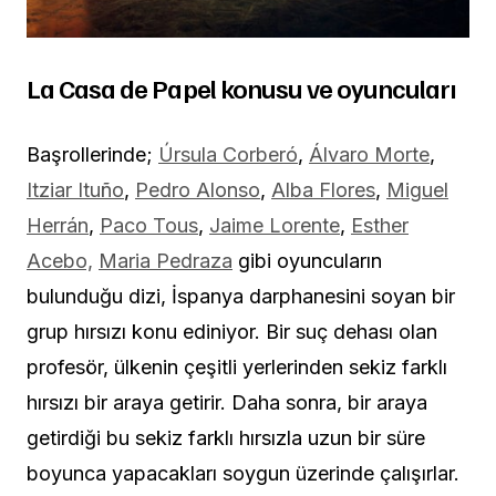
La Casa de Papel konusu ve oyuncuları
Başrollerinde;
Úrsula Corberó
,
Álvaro Morte
,
Itziar Ituño
,
Pedro Alonso
,
Alba Flores
,
Miguel
Herrán
,
Paco Tous
,
Jaime Lorente
,
Esther
Acebo,
Maria Pedraza
gibi oyuncuların
bulunduğu dizi, İspanya darphanesini soyan bir
grup hırsızı konu ediniyor. Bir suç dehası olan
profesör, ülkenin çeşitli yerlerinden sekiz farklı
hırsızı bir araya getirir. Daha sonra, bir araya
getirdiği bu sekiz farklı hırsızla uzun bir süre
boyunca yapacakları soygun üzerinde çalışırlar.