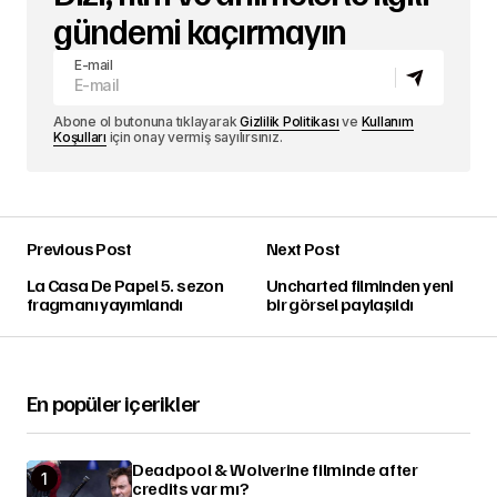
gündemi kaçırmayın
E-mail
Abone ol butonuna tıklayarak
Gizlilik Politikası
ve
Kullanım
Koşulları
için onay vermiş sayılırsınız.
Previous Post
Next Post
La Casa De Papel 5. sezon
Uncharted filminden yeni
fragmanı yayımlandı
bir görsel paylaşıldı
En popüler içerikler
Deadpool & Wolverine filminde after
credits var mı?