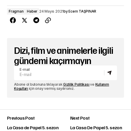
Fragman
Haber
24 Mayıs 2021
by
Ecem TAŞPINAR
Dizi, film ve animelerle ilgili
gündemi kaçırmayın
E-mail
Abone ol butonuna tıklayarak
Gizlilik Politikası
ve
Kullanım
Koşulları
için onay vermiş sayılırsınız.
Previous Post
Next Post
La Casa de Papel 5. sezon
La Casa De Papel 5. sezon