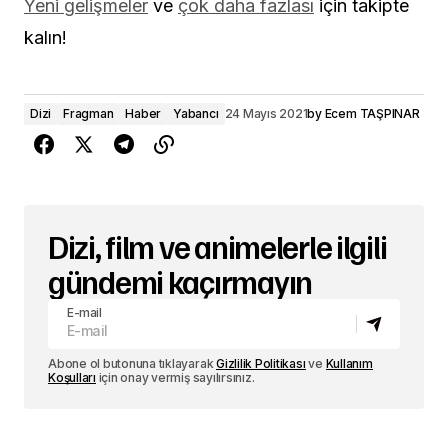
Yeni gelişmeler
ve
çok daha fazlası
için takipte
kalın!
Dizi
Fragman
Haber
Yabancı
24 Mayıs 2021
by
Ecem TAŞPINAR
Dizi, film ve animelerle ilgili
gündemi kaçırmayın
E-mail
Abone ol butonuna tıklayarak
Gizlilik Politikası
ve
Kullanım
Koşulları
için onay vermiş sayılırsınız.