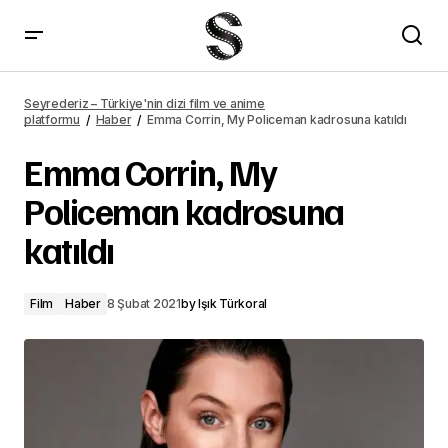
Fantastic Beasts 3 çekimleri durduruldu
Seyrederiz – Türkiye'nin dizi film ve anime
platformu
Haber
Emma Corrin, My Policeman kadrosuna katıldı
Emma Corrin, My
Policeman kadrosuna
katıldı
Film
Haber
8 Şubat 2021
by
Işık Türkoral