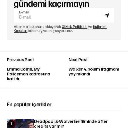
gündemi kaçırmayın
E-mail
Abone ol butonuna tıklayarak
Gizlilik Politikası
ve
Kullanım
Koşulları
için onay vermiş sayılırsınız.
Previous Post
Next Post
Emma Corrin, My
Walker 4. bölüm fragmanı
Policeman kadrosuna
yayımlandı
katıldı
En popüler içerikler
Deadpool & Wolverine filminde after
credits var mı?