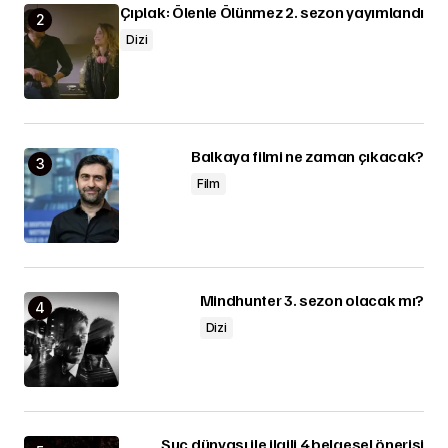
Çıplak: Ölenle Ölünmez 2. sezon yayımlandı
Dizi
Balkaya filmi ne zaman çıkacak?
Film
Mindhunter 3. sezon olacak mı?
Dizi
Suç dünyası ile ilgili 4 belgesel önerisi