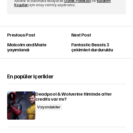
Abone ol butonuna tıklayarak
Gizlilik Politikası
ve
Kullanım
Koşulları
için onay vermiş sayılırsınız.
Previous Post
Next Post
Malcolm and Marie
Fantastic Beasts 3
yayımlandı
çekimleri durduruldu
En popüler içerikler
Deadpool & Wolverine filminde after
credits var mı?
Vizyondakiler