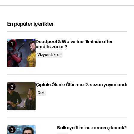
En popüler içerikler
Deadpool & Wolverine filminde after
credits var mı?
Vizyondakiler
Çıplak: Ölenle Ölünmez 2. sezon yayımlandı
Dizi
Balkaya filmi ne zaman çıkacak?