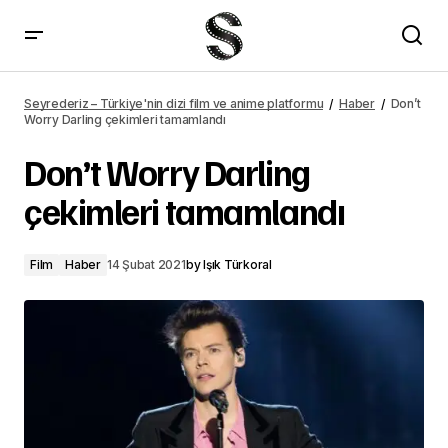
Zack Snyder&#8217;s Justice League fragmanı yayımlandı
Seyrederiz – Türkiye'nin dizi film ve anime platformu
Haber
Don’t
Worry Darling çekimleri tamamlandı
Don’t Worry Darling
çekimleri tamamlandı
Film
Haber
14 Şubat 2021
by
Işık Türkoral