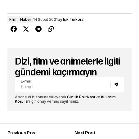
Film
Haber
14 Şubat 2021
by
Işık Türkoral
Dizi, film ve animelerle ilgili
gündemi kaçırmayın
E-mail
Abone ol butonuna tıklayarak
Gizlilik Politikası
ve
Kullanım
Koşulları
için onay vermiş sayılırsınız.
Previous Post
Next Post