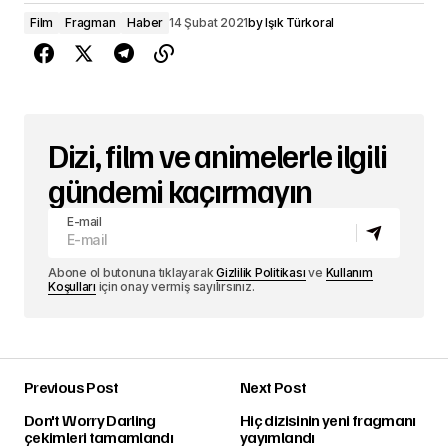
Film
Fragman
Haber
14 Şubat 2021
by
Işık Türkoral
Dizi, film ve animelerle ilgili
gündemi kaçırmayın
E-mail
Abone ol butonuna tıklayarak
Gizlilik Politikası
ve
Kullanım
Koşulları
için onay vermiş sayılırsınız.
Previous Post
Next Post
Don't Worry Darling
Hiç dizisinin yeni fragmanı
çekimleri tamamlandı
yayımlandı