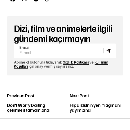
Dizi, film ve animelerle ilgili
gündemi kaçırmayın
E-mail
Abone ol butonuna tıklayarak
Gizlilik Politikası
ve
Kullanım
Koşulları
için onay vermiş sayılırsınız.
Previous Post
Next Post
Don't Worry Darling
Hiç dizisinin yeni fragmanı
çekimleri tamamlandı
yayımlandı