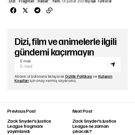
Dizi
Fragman
Haber
Yerli
14 Şubat 2021
by
Işık Türkoral
Dizi, film ve animelerle ilgili
gündemi kaçırmayın
E-mail
Abone ol butonuna tıklayarak
Gizlilik Politikası
ve
Kullanım
Koşulları
için onay vermiş sayılırsınız.
Previous Post
Next Post
Zack Snyder's Justice
Zack Snyder's Justice
League fragmanı
League ne zaman
yayımlandı
çıkacak?