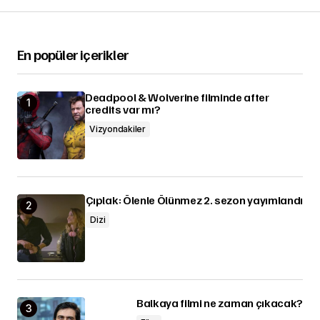
En popüler içerikler
Deadpool & Wolverine filminde after
credits var mı?
Vizyondakiler
Çıplak: Ölenle Ölünmez 2. sezon yayımlandı
Dizi
Balkaya filmi ne zaman çıkacak?