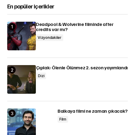
En popüler içerikler
Deadpool & Wolverine filminde after
credits var mı?
Vizyondakiler
Çıplak: Ölenle Ölünmez 2. sezon yayımlandı
Dizi
Balkaya filmi ne zaman çıkacak?
Film