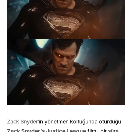
Zack Snyder
‘ın yönetmen koltuğunda oturduğu
Zack Snyder’s Justice League
filmi, bir süre