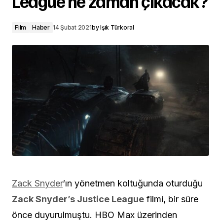
League ne zaman çıkacak?
Film
Haber
14 Şubat 2021
by
Işık Türkoral
Zack Snyder
‘ın yönetmen koltuğunda oturduğu
Zack Snyder’s Justice League
filmi, bir süre
önce duyurulmuştu. HBO Max üzerinden