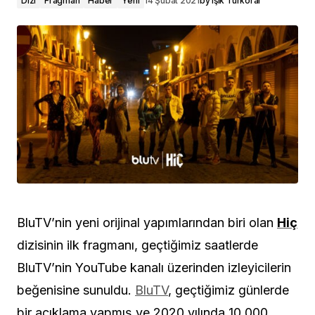
Dizi
Fragman
Haber
Yerli
14 Şubat 2021
by
Işık Türkoral
BluTV’nin yeni orijinal yapımlarından biri olan
Hiç
dizisinin ilk fragmanı, geçtiğimiz saatlerde
BluTV’nin YouTube kanalı üzerinden izleyicilerin
beğenisine sunuldu.
BluTV
, geçtiğimiz günlerde
bir açıklama yapmış ve 2020 yılında 10.000