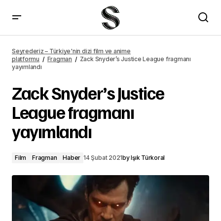
Zack Snyder's Justice League fragmanı yayımlandı – Seyrederiz
Seyrederiz – Türkiye'nin dizi film ve anime
platformu
Fragman
Zack Snyder’s Justice League fragmanı
yayımlandı
Zack Snyder’s Justice
League fragmanı
yayımlandı
Film
Fragman
Haber
14 Şubat 2021
by
Işık Türkoral