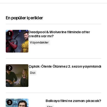
En popüler içerikler
Deadpool & Wolverine filminde after
credits var mı?
Vizyondakiler
Çıplak: Ölenle Ölünmez 2. sezon yayımlandı
Dizi
Balkaya filmi ne zaman çıkacak?