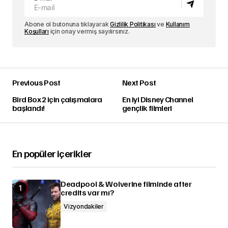
Abone ol butonuna tıklayarak
Gizlilik Politikası
ve
Kullanım
Koşulları
için onay vermiş sayılırsınız.
Previous Post
Next Post
Bird Box 2 için çalışmalara
En iyi Disney Channel
başlandı!
gençlik filmleri
En popüler içerikler
Deadpool & Wolverine filminde after
credits var mı?
Vizyondakiler