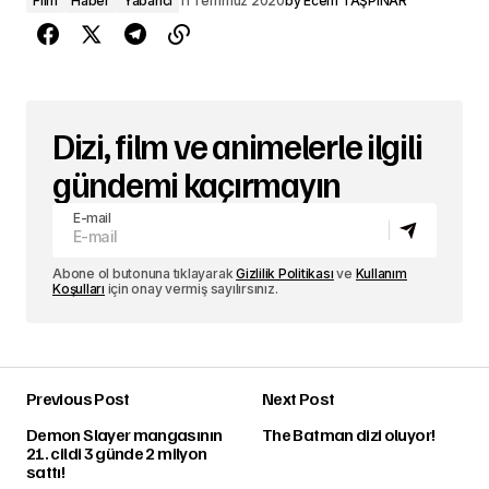
Film
Haber
Yabancı
11 Temmuz 2020
by
Ecem TAŞPINAR
Dizi, film ve animelerle ilgili
gündemi kaçırmayın
E-mail
Abone ol butonuna tıklayarak
Gizlilik Politikası
ve
Kullanım
Koşulları
için onay vermiş sayılırsınız.
Previous Post
Next Post
Demon Slayer mangasının
The Batman dizi oluyor!
21. cildi 3 günde 2 milyon
sattı!