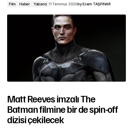
Film
Haber
Yabancı
11 Temmuz 2020
by
Ecem TAŞPINAR
Matt Reeves imzalı The
Batman filmine bir de spin-off
dizisi çekilecek