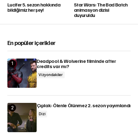
Lucifer 5. sezon hakkında
Star Wars: The Bad Batch
bildiğimiz her şey!
animasyon dizisi
duyuruldu
En popüler içerikler
Deadpool & Wolverine filminde after
credits var mı?
Vizyondakiler
Çıplak: Ölenle Ölünmez 2. sezon yayımlandı
Dizi