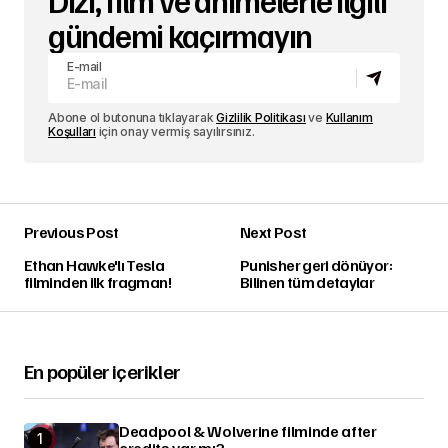
gündemi kaçırmayın
E-mail
Abone ol butonuna tıklayarak
Gizlilik Politikası
ve
Kullanım
Koşulları
için onay vermiş sayılırsınız.
Previous Post
Next Post
Ethan Hawke'lı Tesla
Punisher geri dönüyor:
filminden ilk fragman!
Bilinen tüm detaylar
En popüler içerikler
Deadpool & Wolverine filminde after
credits var mı?