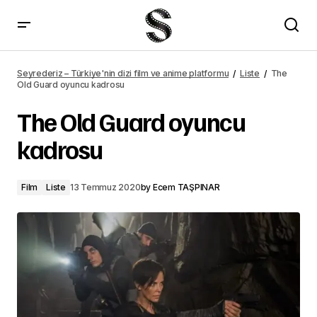
Yeni Kill Bill filminde Zendaya mı olacak?
Seyrederiz – Türkiye'nin dizi film ve anime platformu
Liste
The
Old Guard oyuncu kadrosu
The Old Guard oyuncu
kadrosu
Film
Liste
13 Temmuz 2020
by
Ecem TAŞPINAR