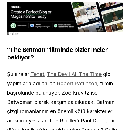
Reklam
“The Batman” filminde bizleri neler
bekliyor?
Şu sıralar
Tenet
,
The Devil All The Time
gibi
yapımlarla adı anılan
Robert Pattinson
, filmin
başrolünde bulunuyor. Zoë Kravitz ise
Batwoman olarak karşımıza çıkacak. Batman
çizgi romanlarının en önemli kötü karakterleri
arasında yer alan The Riddler’ı Paul Dano, bir
diğer ikonik kötü karakter olan Penguin’i Colin