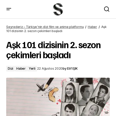
&#8220;The Batman&#8221; filminin ilk fragmanı yayımlandı
Seyrederiz – Türkiye'nin dizi film ve anime platformu
Haber
Aşk
101 dizisinin 2. sezon çekimleri başladı
Aşk 101 dizisinin 2. sezon
çekimleri başladı
Dizi
Haber
Yerli
22 Ağustos 2020
by
Elif IŞIK