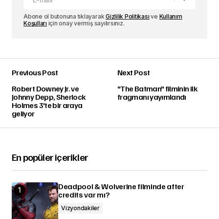
Abone ol butonuna tıklayarak
Gizlilik Politikası
ve
Kullanım
Koşulları
için onay vermiş sayılırsınız.
Previous Post
Next Post
Robert Downey Jr. ve
"The Batman" filminin ilk
Johnny Depp, Sherlock
fragmanı yayımlandı
Holmes 3'te bir araya
geliyor
En popüler içerikler
Deadpool & Wolverine filminde after
credits var mı?
Vizyondakiler