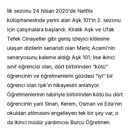
İlk sezonu 24 Nisan 2020’de Netflix
kütüphanesinde yerini alan Aşk 101’in 2. sezonu
için çalışmalara başlandı. Kiralık Aşk ve Ufak
Tefek Cinayetler gibi geniş izleyici kitlesine
ulaşan dizilerin senaristi olan Meriç Acemi‘nin
senaryosunu kaleme aldığı Aşk 101; lise ikinci
sınıf öğrencisi olan, dört birbirinden “kötü”
öğrencinin ve öğretmenlerin gözdesi “iyi” bir
öğrenci olan Işık’ın hikayesini anlatıyor.
Öğretmenlerinin tabiriyle birbirinden kötü bu dört
öğrencinin yani Sinan, Kerem, Osman ve Eda’nın
okuldan atılmasını engelleyen tek bir şey var, o
da ikinci müdür yardımcısı Burcu Öğretmen.