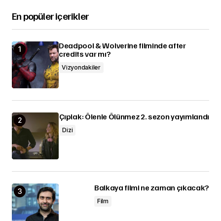
En popüler içerikler
Deadpool & Wolverine filminde after
credits var mı?
Vizyondakiler
Çıplak: Ölenle Ölünmez 2. sezon yayımlandı
Dizi
Balkaya filmi ne zaman çıkacak?
Film