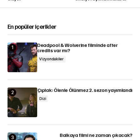
En popüler içerikler
Deadpool & Wolverine filminde after
credits var mı?
Vizyondakiler
Çıplak: Ölenle Ölünmez 2. sezon yayımlandı
Dizi
Balkaya filmi ne zaman çıkacak?