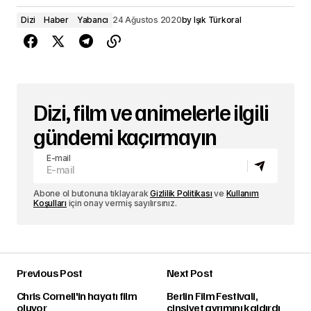
Dizi
Haber
Yabancı
24 Ağustos 2020
by
Işık Türkoral
Dizi, film ve animelerle ilgili
gündemi kaçırmayın
E-mail
Abone ol butonuna tıklayarak
Gizlilik Politikası
ve
Kullanım
Koşulları
için onay vermiş sayılırsınız.
Previous Post
Next Post
Chris Cornell'in hayatı film
Berlin Film Festivali,
oluyor
cinsiyet ayrımını kaldırdı