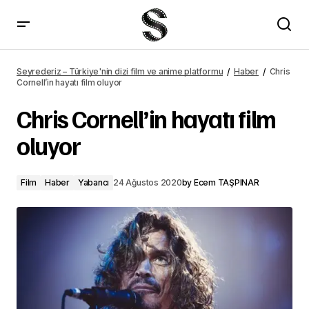
Carnival Row 2. sezon çekimleri tamamlandı
Seyrederiz – Türkiye'nin dizi film ve anime platformu
Haber
Chris
Cornell’in hayatı film oluyor
Chris Cornell’in hayatı film
oluyor
Film
Haber
Yabancı
24 Ağustos 2020
by
Ecem TAŞPINAR