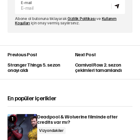
E-mail
Abone ol butonuna tıklayarak
Gizlilik Politikası
ve
Kullanım
Koşulları
için onay vermiş sayılırsınız.
Previous Post
Next Post
Stranger Things 5. sezon
Carnival Row 2. sezon
onayı aldı
çekimleri tamamlandı
En popüler içerikler
Deadpool & Wolverine filminde after
credits var mı?
Vizyondakiler