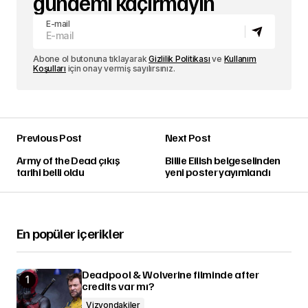
gündemi kaçırmayın
E-mail
Abone ol butonuna tıklayarak
Gizlilik Politikası
ve
Kullanım
Koşulları
için onay vermiş sayılırsınız.
Previous Post
Next Post
Army of the Dead çıkış
Billie Eilish belgeselinden
tarihi belli oldu
yeni poster yayımlandı
En popüler içerikler
Deadpool & Wolverine filminde after
credits var mı?
Vizyondakiler