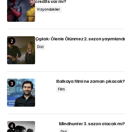
credits var mı?
Vizyondakiler
Çıplak: Ölenle Ölünmez 2. sezon yayımlandı
Dizi
Balkaya filmi ne zaman çıkacak?
Film
Mindhunter 3. sezon olacak mı?
Dizi