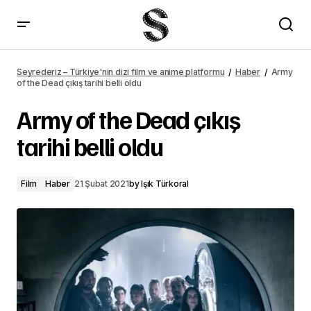
Ant-Man 3 çekimleri bu yaz başlayacak
Seyrederiz – Türkiye'nin dizi film ve anime platformu
Haber
Army
of the Dead çıkış tarihi belli oldu
Army of the Dead çıkış
tarihi belli oldu
Film
Haber
21 Şubat 2021
by
Işık Türkoral