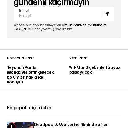
gündemi kaçırmayın
E-mail
Abone ol butonuna tıklayarak
Gizlilik Politikası
ve
Kullanım
Koşulları
için onay vermiş sayılırsınız.
Previous Post
Next Post
Teyonah Parris,
Ant-Man 3 çekimleri bu yaz
WandaVision'ın gelecek
başlayacak
bölümleri hakkında
konuştu
En popüler içerikler
Deadpool & Wolverine filminde after