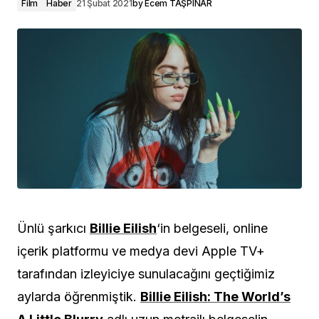
Film
Haber
21 Şubat 2021
by
Ecem TAŞPINAR
Ünlü şarkıcı
Billie Eilish
‘in belgeseli, online
içerik platformu ve medya devi Apple TV+
tarafından izleyiciye sunulacağını geçtiğimiz
aylarda öğrenmiştik.
Billie Eilish: The World’s