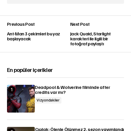
Previous Post
Next Post
Ant-Man 3 çekimleri bu yaz
Jack Quaid, Starlight
başlayacak
karakteri ile ilgili bir
fotoğraf paylaştı
En popüler içerikler
Deadpool & Wolverine filminde after
credits var mı?
Vizyondakiler
Çıplak: Ölenle Ölünmez 2. sezon yayımlandı