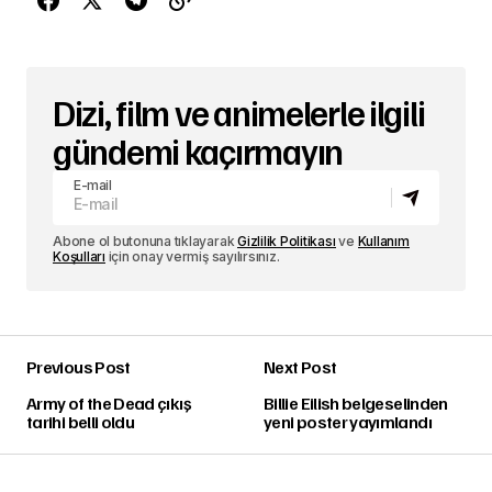
Dizi, film ve animelerle ilgili
gündemi kaçırmayın
E-mail
Abone ol butonuna tıklayarak
Gizlilik Politikası
ve
Kullanım
Koşulları
için onay vermiş sayılırsınız.
Previous Post
Next Post
Army of the Dead çıkış
Billie Eilish belgeselinden
tarihi belli oldu
yeni poster yayımlandı