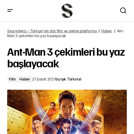
Billie Eilish belgeselinden yeni poster yayımlandı
Seyrederiz – Türkiye'nin dizi film ve anime platformu
Haber
Ant-
Man 3 çekimleri bu yaz başlayacak
Ant-Man 3 çekimleri bu yaz
başlayacak
Film
Haber
21 Şubat 2021
by
Işık Türkoral