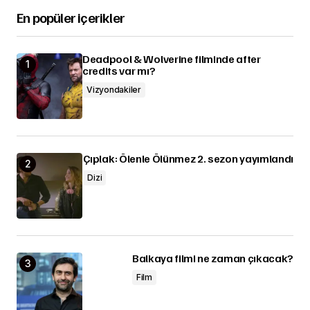
En popüler içerikler
Deadpool & Wolverine filminde after
credits var mı?
Vizyondakiler
Çıplak: Ölenle Ölünmez 2. sezon yayımlandı
Dizi
Balkaya filmi ne zaman çıkacak?
Film