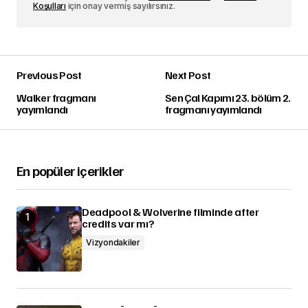
Koşulları
için onay vermiş sayılırsınız.
Previous Post
Next Post
Walker fragmanı
Sen Çal Kapımı 23. bölüm 2.
yayımlandı
fragmanı yayımlandı
En popüler içerikler
Deadpool & Wolverine filminde after
credits var mı?
Vizyondakiler