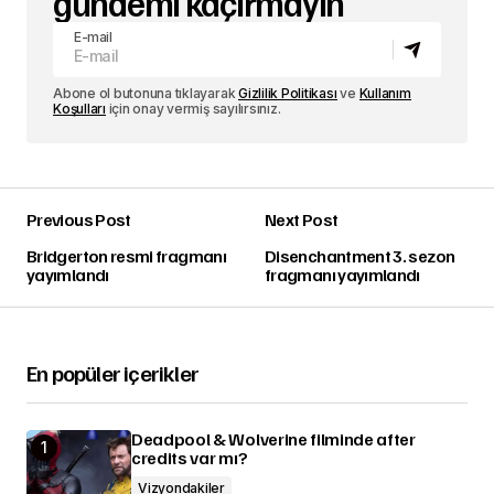
gündemi kaçırmayın
E-mail
Abone ol butonuna tıklayarak
Gizlilik Politikası
ve
Kullanım
Koşulları
için onay vermiş sayılırsınız.
Previous Post
Next Post
Bridgerton resmi fragmanı
Disenchantment 3. sezon
yayımlandı
fragmanı yayımlandı
En popüler içerikler
Deadpool & Wolverine filminde after
credits var mı?
Vizyondakiler