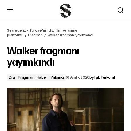
Disenchantment 3. sezon fragmanı yayımlandı
Seyrederiz – Türkiye'nin dizi film ve anime
platformu
Fragman
Walker fragmanı yayımlandı
Walker fragmanı
yayımlandı
Dizi
Fragman
Haber
Yabancı
16 Aralık 2020
by
Işık Türkoral