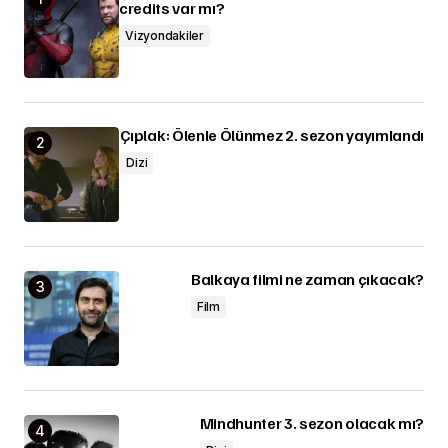
credits var mı?
Vizyondakiler
Çıplak: Ölenle Ölünmez 2. sezon yayımlandı
Dizi
Balkaya filmi ne zaman çıkacak?
Film
Mindhunter 3. sezon olacak mı?