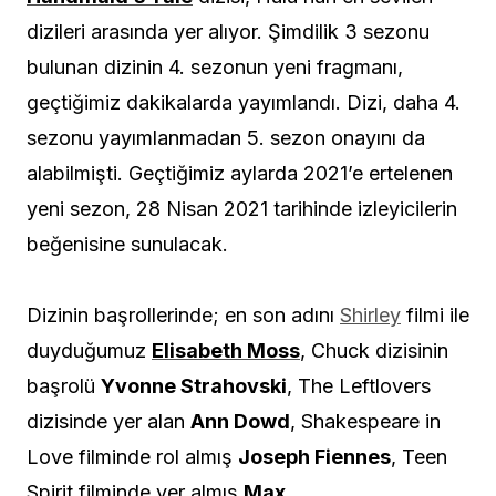
dizileri arasında yer alıyor. Şimdilik 3 sezonu
bulunan dizinin 4. sezonun yeni fragmanı,
geçtiğimiz dakikalarda yayımlandı. Dizi, daha 4.
sezonu yayımlanmadan 5. sezon onayını da
alabilmişti. Geçtiğimiz aylarda 2021’e ertelenen
yeni sezon, 28 Nisan 2021 tarihinde izleyicilerin
beğenisine sunulacak.
Dizinin başrollerinde; en son adını
Shirley
filmi ile
duyduğumuz
Elisabeth Moss
, Chuck dizisinin
başrolü
Yvonne Strahovski
, The Leftlovers
dizisinde yer alan
Ann Dowd
, Shakespeare in
Love filminde rol almış
Joseph Fiennes
, Teen
Spirit filminde yer almış
Max