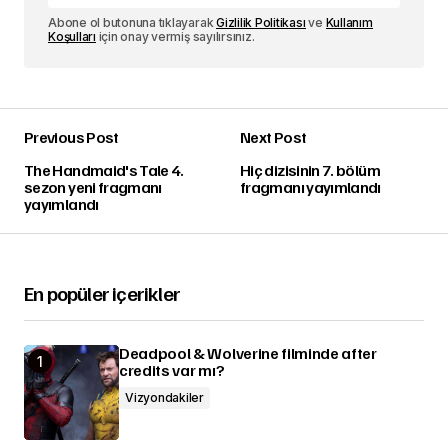
Abone ol butonuna tıklayarak
Gizlilik Politikası
ve
Kullanım
Koşulları
için onay vermiş sayılırsınız.
Previous Post
Next Post
The Handmaid's Tale 4.
Hiç dizisinin 7. bölüm
sezon yeni fragmanı
fragmanı yayımlandı
yayımlandı
En popüler içerikler
Deadpool & Wolverine filminde after
credits var mı?
Vizyondakiler