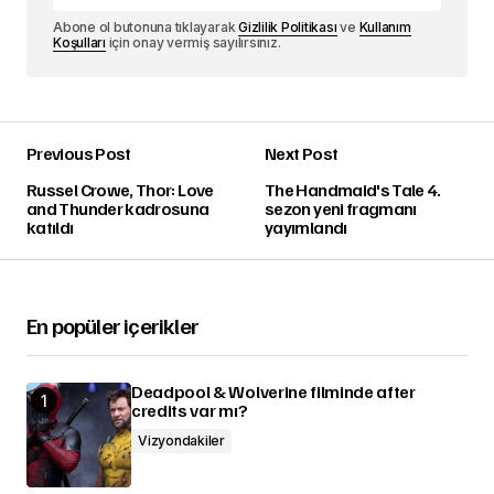
Abone ol butonuna tıklayarak
Gizlilik Politikası
ve
Kullanım
Koşulları
için onay vermiş sayılırsınız.
Previous Post
Next Post
Russel Crowe, Thor: Love
The Handmaid's Tale 4.
and Thunder kadrosuna
sezon yeni fragmanı
katıldı
yayımlandı
En popüler içerikler
Deadpool & Wolverine filminde after
credits var mı?
Vizyondakiler