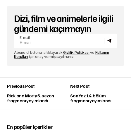
Dizi, film ve animelerle ilgili
gündemi kaçırmayın
E-mail
Abone ol butonuna tıklayarak
Gizlilik Politikası
ve
Kullanım
Koşulları
için onay vermiş sayılırsınız.
Previous Post
Next Post
Rick and Morty 5. sezon
Son Yaz 14. bölüm
fragmanı yayımlandı
fragmanı yayımlandı
En popüler içerikler