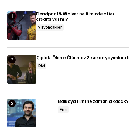
Deadpool & Wolverine filminde after
credits var mı?
Vizyondakiler
Çıplak: Ölenle Ölünmez 2. sezon yayımlandı
Dizi
Balkaya filmi ne zaman çıkacak?
Film