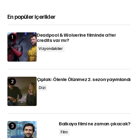
En popüler içerikler
Deadpool & Wolverine filminde after
credits var mı?
Vizyondakiler
Çıplak: Ölenle Ölünmez 2. sezon yayımlandı
Dizi
Balkaya filmi ne zaman çıkacak?
Film