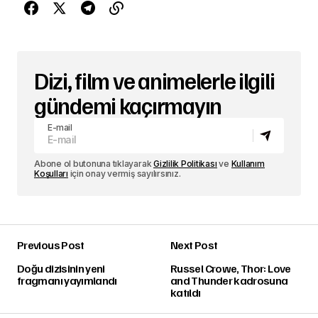
Dizi, film ve animelerle ilgili
gündemi kaçırmayın
E-mail
Abone ol butonuna tıklayarak
Gizlilik Politikası
ve
Kullanım
Koşulları
için onay vermiş sayılırsınız.
Previous Post
Next Post
Doğu dizisinin yeni
Russel Crowe, Thor: Love
fragmanı yayımlandı
and Thunder kadrosuna
katıldı