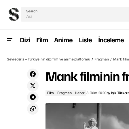
Search
Dizi
Film
Anime
Liste
İnceleme
Dylan O'Brien'lı "The Education of
Seyrederiz – Türkiye'nin dizi film ve anime platformu
Fragman
Mank film
Fredrick Fitzell" filminden fragman
Mank filminin 
Film
Fragman
Haber
8 Ekim 2020
by
Işık Türkora