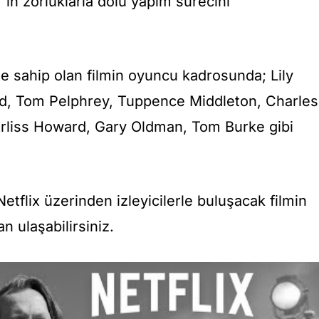
”in zorluklarla dolu yapım sürecini
e sahip olan filmin oyuncu kadrosunda; Lily
ed, Tom Pelphrey, Tuppence Middleton, Charles
rliss Howard, Gary Oldman, Tom Burke gibi
etflix üzerinden izleyicilerle buluşacak filmin
n ulaşabilirsiniz.