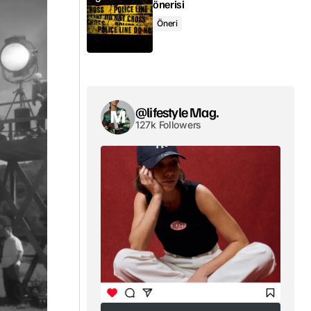
önerisi
Öneri
@lifestyle Mag.
127k Followers