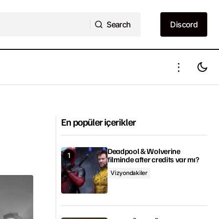
Search
Discord
Search
Discord
Jensen Ackles, "Chaos Machine
Productions" adlı bir prodüksiyon şirketi
kuruyor
En popüler içerikler
Deadpool & Wolverine
filminde after credits var mı?
Vizyondakiler