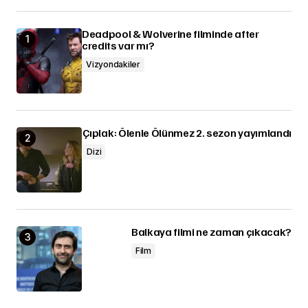
Deadpool & Wolverine filminde after
credits var mı?
Vizyondakiler
Çıplak: Ölenle Ölünmez 2. sezon yayımlandı
Dizi
Balkaya filmi ne zaman çıkacak?
Film