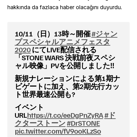
hakkında da fazlaca haber olacağını duyurdu.
10/11（日）13時～開催
#ジャン
プスペシャルアニメフェスタ
2020
にてLIVE配信される
「STONE WARS 決戦前夜スペシ
ャル映像」PVを公開しました‼️
新規ナレーションによる第1期ナ
ビゲートに加え、第2期先行カッ
ト世界最速公開も?
イベント
URL
https://t.co/eeDgPnZyRA
#ド
クターストーン
#DrSTONE
pic.twitter.com/fV9ooKLzSo