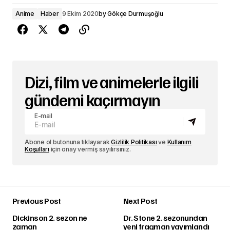
Anime
Haber
9 Ekim 2020
by
Gökçe Durmuşoğlu
Dizi, film ve animelerle ilgili
gündemi kaçırmayın
E-mail
Abone ol butonuna tıklayarak
Gizlilik Politikası
ve
Kullanım
Koşulları
için onay vermiş sayılırsınız.
Previous Post
Next Post
Dickinson 2. sezon ne
Dr. Stone 2. sezonundan
zaman
yeni fragman yayımlandı