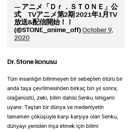
— アニメ「Ｄｒ．ＳＴＯＮＥ」公
式 TVアニメ第2期 2021年1月TV
放送&配信開始！！
(@STONE_anime_off)
October 9,
2020
Dr. Stone konusu
Tüm insanlığın bilinmeyen bir sebepten ötürü bir
anda taşa çevrilmesinden birkaç bin yıl sonra;
olağanüstü, zeki, bilim dahisi Senku Ishigami
uyanır. Taştan bir dünya ve medeniyetin
tamamen çöküşüyle ​​karşı karşıya olan Senku,
dünyayı yeniden inşa etmek için bilimi