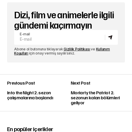
Dizi, film ve animelerle ilgili
gündemi kaçırmayın
E-mail
Abone ol butonuna tıklayarak
Gizlilik Politikası
ve
Kullanım
Koşulları
için onay vermiş sayılırsınız.
Previous Post
Next Post
Into the Night 2. sezon
Moriarty the Patriot 2.
çalışmalarına başlandı
sezonun kalan bölümleri
geliyor
En popüler içerikler