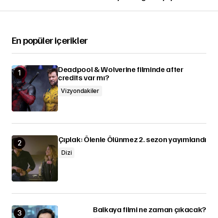
En popüler içerikler
Deadpool & Wolverine filminde after
credits var mı?
Vizyondakiler
Çıplak: Ölenle Ölünmez 2. sezon yayımlandı
Dizi
Balkaya filmi ne zaman çıkacak?