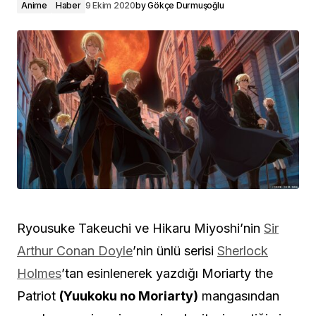
Anime
Haber
9 Ekim 2020
by
Gökçe Durmuşoğlu
Ryousuke Takeuchi ve Hikaru Miyoshi’nin
Sir
Arthur Conan Doyle
’nin ünlü serisi
Sherlock
Holmes
’tan esinlenerek yazdığı Moriarty the
Patriot
(Yuukoku no Moriarty)
mangasından