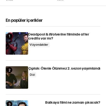
En popüler içerikler
Deadpool & Wolverine filminde after
credits var mı?
Vizyondakiler
Çıplak: Ölenle Ölünmez 2. sezon yayımlandı
Dizi
Balkaya filmi ne zaman çıkacak?