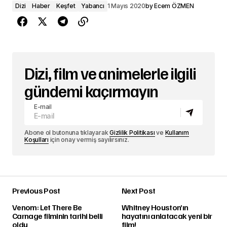
Dizi
Haber
Keşfet
Yabancı
1 Mayıs 2020
by
Ecem ÖZMEN
Dizi, film ve animelerle ilgili
gündemi kaçırmayın
E-mail
Abone ol butonuna tıklayarak
Gizlilik Politikası
ve
Kullanım
Koşulları
için onay vermiş sayılırsınız.
Previous Post
Next Post
Venom: Let There Be
Whitney Houston’ın
Carnage filminin tarihi belli
hayatını anlatacak yeni bir
oldu
film!