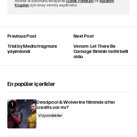
Abone ol butonuna tıklayarak
Gizlilik Politikası
ve
Kullanım
Koşulları
için onay vermiş sayılırsınız.
Previous Post
Next Post
Trial by Media fragmanı
Venom: Let There Be
yayımlandı
Carnage filminin tarihi belli
oldu
En popüler içerikler
Deadpool & Wolverine filminde after
credits var mı?
Vizyondakiler