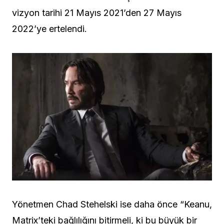
vizyon tarihi 21 Mayıs 2021’den 27 Mayıs
2022’ye ertelendi.
Yönetmen Chad Stehelski ise daha önce “Keanu,
Matrix’teki bağlılığını bitirmeli, ki bu büyük bir