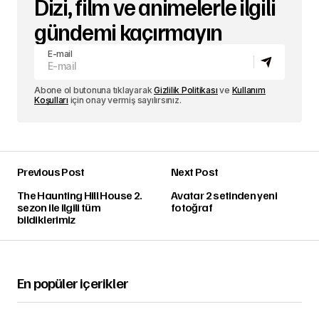
Dizi, film ve animelerle ilgili
gündemi kaçırmayın
E-mail
Abone ol butonuna tıklayarak
Gizlilik Politikası
ve
Kullanım
Koşulları
için onay vermiş sayılırsınız.
Previous Post
Next Post
The Haunting Hill House 2.
Avatar 2 setinden yeni
sezon ile ilgili tüm
fotoğraf
bildiklerimiz
En popüler içerikler