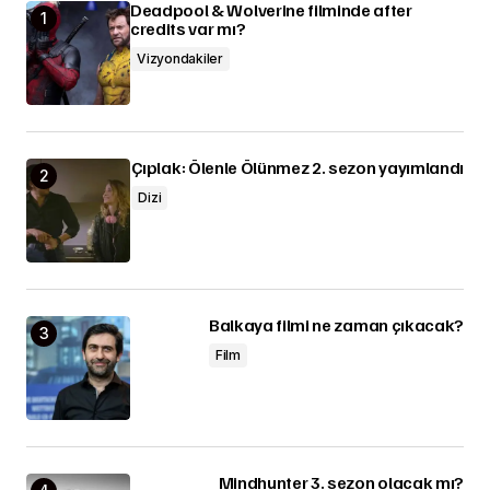
Deadpool & Wolverine filminde after
credits var mı?
Vizyondakiler
Çıplak: Ölenle Ölünmez 2. sezon yayımlandı
Dizi
Balkaya filmi ne zaman çıkacak?
Film
Mindhunter 3. sezon olacak mı?