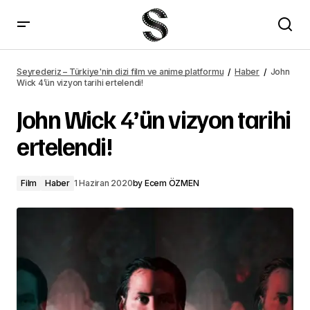
John Wick 4'ün vizyon tarihi ertelendi! – Seyrederiz
Seyrederiz – Türkiye'nin dizi film ve anime platformu
Haber
John
Wick 4’ün vizyon tarihi ertelendi!
John Wick 4’ün vizyon tarihi
ertelendi!
Film
Haber
1 Haziran 2020
by
Ecem ÖZMEN