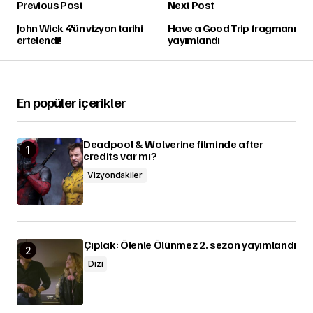
Previous Post
Next Post
John Wick 4'ün vizyon tarihi
Have a Good Trip fragmanı
ertelendi!
yayımlandı
En popüler içerikler
Deadpool & Wolverine filminde after
credits var mı?
Vizyondakiler
Çıplak: Ölenle Ölünmez 2. sezon yayımlandı
Dizi