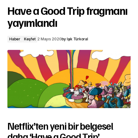
Have a Good Trip fragmanı
yayımlandı
Haber
Keşfet
2 Mayıs 2020
by
Işık Türkoral
Netflix’ten yeni bir belgesel
daha ‘Have a Good Trip’