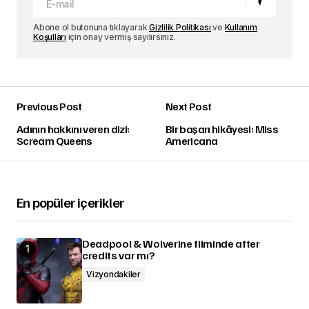
Abone ol butonuna tıklayarak
Gizlilik Politikası
ve
Kullanım
Koşulları
için onay vermiş sayılırsınız.
Previous Post
Next Post
Adının hakkını veren dizi:
Bir başarı hikâyesi: Miss
Scream Queens
Americana
En popüler içerikler
Deadpool & Wolverine filminde after
credits var mı?
Vizyondakiler