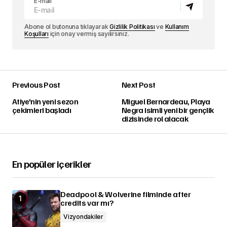
E-mail
Abone ol butonuna tıklayarak
Gizlilik Politikası
ve
Kullanım
Koşulları
için onay vermiş sayılırsınız.
Previous Post
Next Post
Atiye'nin yeni sezon
Miguel Bernardeau, Playa
çekimleri başladı
Negra isimli yeni bir gençlik
dizisinde rol alacak
En popüler içerikler
Deadpool & Wolverine filminde after
credits var mı?
Vizyondakiler