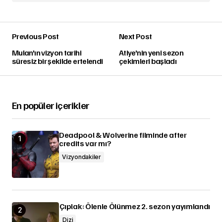
Previous Post
Next Post
Mulan'ın vizyon tarihi
Atiye'nin yeni sezon
süresiz bir şekilde ertelendi
çekimleri başladı
En popüler içerikler
Deadpool & Wolverine filminde after
credits var mı?
Vizyondakiler
Çıplak: Ölenle Ölünmez 2. sezon yayımlandı
Dizi