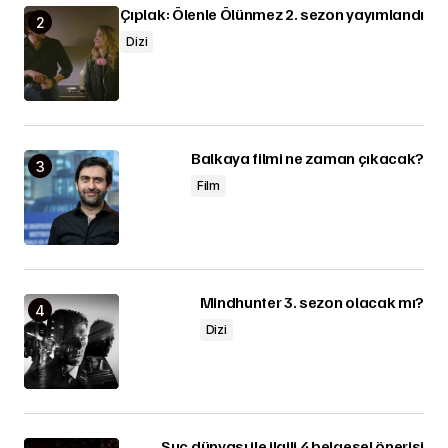
Çıplak: Ölenle Ölünmez 2. sezon yayımlandı
Dizi
Balkaya filmi ne zaman çıkacak?
Film
Mindhunter 3. sezon olacak mı?
Dizi
Suç dünyası ile ilgili 4 belgesel önerisi