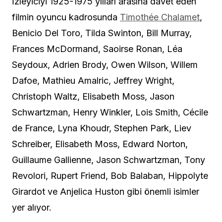
İzleyiciyi 1925-1975 yılları arasına davet eden
filmin oyuncu kadrosunda
Timothée Chalamet
,
Benicio Del Toro, Tilda Swinton, Bill Murray,
Frances McDormand, Saoirse Ronan, Léa
Seydoux, Adrien Brody, Owen Wilson, Willem
Dafoe, Mathieu Amalric, Jeffrey Wright,
Christoph Waltz, Elisabeth Moss, Jason
Schwartzman, Henry Winkler, Lois Smith, Cécile
de France, Lyna Khoudr, Stephen Park, Liev
Schreiber, Elisabeth Moss, Edward Norton,
Guillaume Gallienne, Jason Schwartzman, Tony
Revolori, Rupert Friend, Bob Balaban, Hippolyte
Girardot ve Anjelica Huston gibi önemli isimler
yer alıyor.