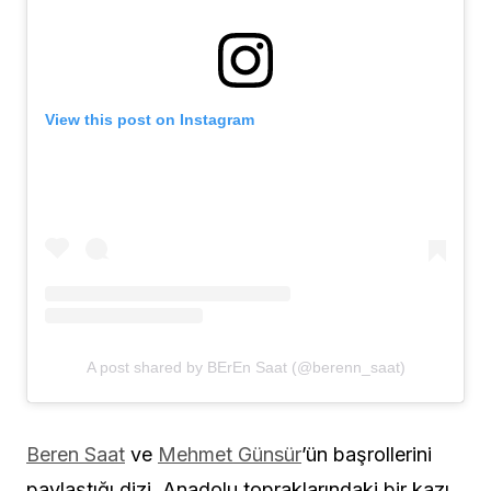
View this post on Instagram
A post shared by BErEn Saat (@berenn_saat)
Beren Saat
ve
Mehmet Günsür
’ün başrollerini
paylaştığı dizi, Anadolu topraklarındaki bir kazı