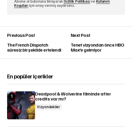
Abone ol butonuna tıklayarak
Gizlilik Politikası
ve
Kullanım
Koşulları
için onay vermiş sayılırsınız.
Previous Post
Next Post
The French Dispatch
Tenet vizyondan önce HBO
süresiz bir şekilde ertelendi
Max'e gelmiyor
En popüler içerikler
Deadpool & Wolverine filminde after
credits var mı?
Vizyondakiler