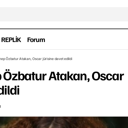
REPLİK
Forum
Yapımcı Zeynep Özbatur Atakan, Oscar jürisine davet
Keşfet
ep Özbatur Atakan, Oscar jürisine davet edildi
 Özbatur Atakan, Oscar
dildi
R