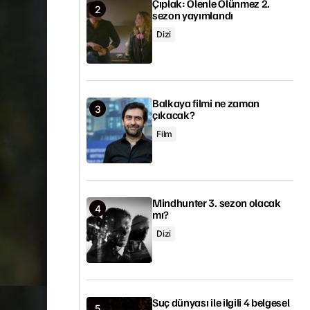
Çıplak: Ölenle Ölünmez 2.
sezon yayımlandı
Dizi
Balkaya filmi ne zaman
çıkacak?
Film
Mindhunter 3. sezon olacak
mı?
Dizi
Suç dünyası ile ilgili 4 belgesel