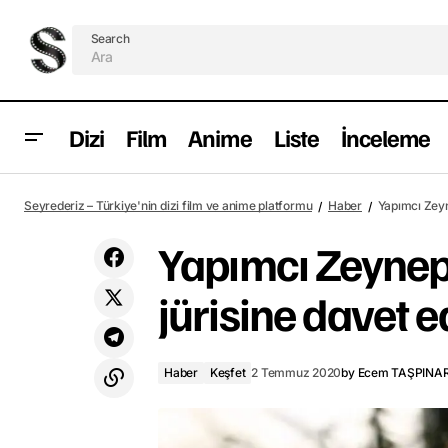
Search
Dizi
Film
Anime
Liste
İnceleme
Cate Blanchett’ın başrolünde yer aldığı
Haber
Seyrederiz – Türkiye'nin dizi film ve anime platformu
Haber
Yapımcı Zeyn
mini dizi Stateless’tan ilk fragman geldi
Yapımcı Zeynep
jürisine davet e
Haber
Keşfet
2 Temmuz 2020
by
Ecem TAŞPINA