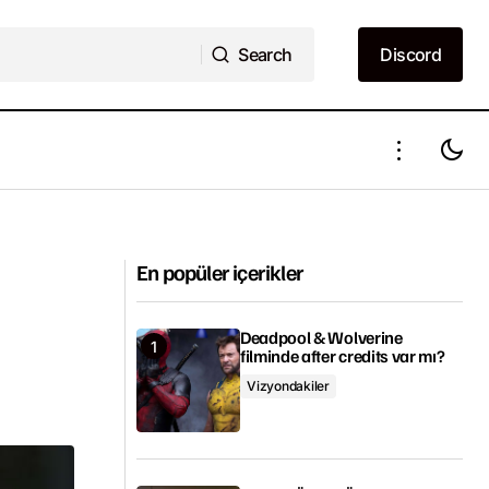
Search
Discord
Search
Discord
Marvel'ın Shang-Chi filmi Temmuz
 edildi
sonuna kadar üretime yeniden başlıyor
En popüler içerikler
Deadpool & Wolverine
filminde after credits var mı?
Vizyondakiler