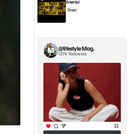
önerisi
Öneri
@lifestyle Mag.
127k Followers