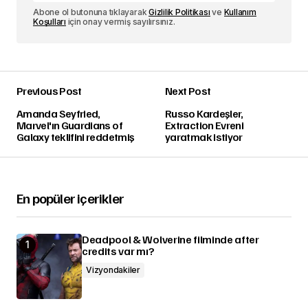
Abone ol butonuna tıklayarak
Gizlilik Politikası
ve
Kullanım
Koşulları
için onay vermiş sayılırsınız.
Previous Post
Next Post
Amanda Seyfried,
Russo Kardeşler,
Marvel'ın Guardians of
Extraction Evreni
Galaxy teklifini reddetmiş
yaratmak istiyor
En popüler içerikler
Deadpool & Wolverine filminde after
credits var mı?
Vizyondakiler