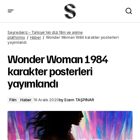
Russo Kardeşler, Extraction Evreni yaratmak istiyor
Seyrederiz – Türkiye'nin dizi film ve anime
platformu
Haber
Wonder Woman 1984 karakter posterleri
yayımlandı
Wonder Woman 1984
karakter posterleri
yayımlandı
Film
Haber
16 Aralık 2020
by
Ecem TAŞPINAR