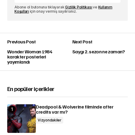
Abone ol butonuna tıklayarak
Gizlilik Politikası
ve
Kullanım
Koşulları
için onay vermiş sayılırsınız.
Previous Post
Next Post
Wonder Woman 1984
Saygı 2. sezon ne zaman?
karakter posterleri
yayımlandı
En popüler içerikler
Deadpool & Wolverine filminde after
credits var mı?
Vizyondakiler