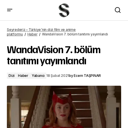
Mortal Kombat fragmanı yayımlandı
Seyrederiz – Türkiye'nin dizi film ve anime
platformu
Haber
WandaVision 7. bölüm tanıtımı yayımlandı
WandaVision 7. bölüm
tanıtımı yayımlandı
Dizi
Haber
Yabancı
18 Şubat 2021
by
Ecem TAŞPINAR