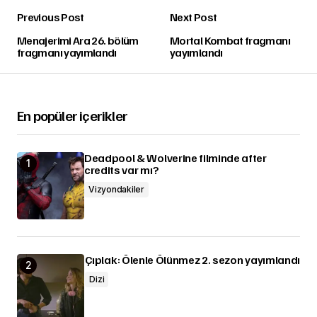
Previous Post
Next Post
Menajerimi Ara 26. bölüm
Mortal Kombat fragmanı
fragmanı yayımlandı
yayımlandı
En popüler içerikler
Deadpool & Wolverine filminde after
credits var mı?
Vizyondakiler
Çıplak: Ölenle Ölünmez 2. sezon yayımlandı
Dizi