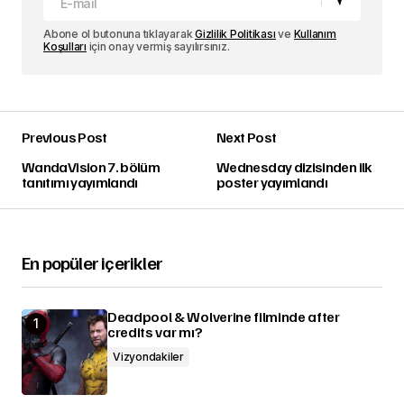
Abone ol butonuna tıklayarak
Gizlilik Politikası
ve
Kullanım
Koşulları
için onay vermiş sayılırsınız.
Previous Post
Next Post
WandaVision 7. bölüm
Wednesday dizisinden ilk
tanıtımı yayımlandı
poster yayımlandı
En popüler içerikler
Deadpool & Wolverine filminde after
credits var mı?
Vizyondakiler