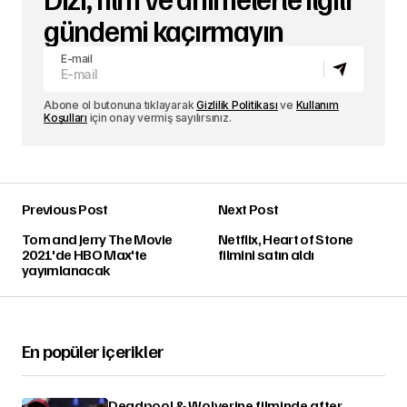
gündemi kaçırmayın
E-mail
Abone ol butonuna tıklayarak
Gizlilik Politikası
ve
Kullanım
Koşulları
için onay vermiş sayılırsınız.
Previous Post
Next Post
Tom and Jerry The Movie
Netflix, Heart of Stone
2021'de HBO Max'te
filmini satın aldı
yayımlanacak
En popüler içerikler
Deadpool & Wolverine filminde after