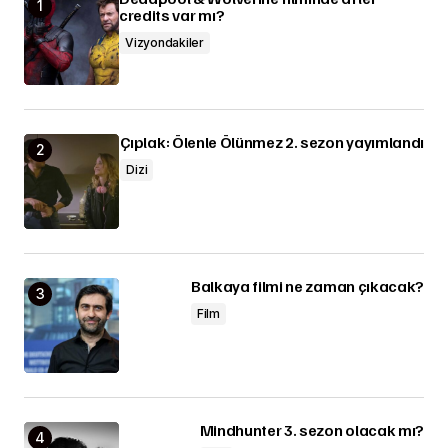
credits var mı?
Vizyondakiler
Çıplak: Ölenle Ölünmez 2. sezon yayımlandı
Dizi
Balkaya filmi ne zaman çıkacak?
Film
Mindhunter 3. sezon olacak mı?