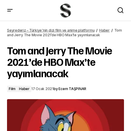
Matrix 4 2021&#8217;de HBO Max&#8217;te yayımlanacak
Seyrederiz – Türkiye'nin dizi film ve anime platformu
Haber
Tom
and Jerry The Movie 2021’de HBO Max’te yayımlanacak
Tom and Jerry The Movie
2021’de HBO Max’te
yayımlanacak
Film
Haber
17 Ocak 2021
by
Ecem TAŞPINAR