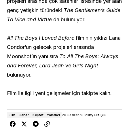
projeleri arasında çok satanlar listesinde yer alan
genç yetişkin türündeki
The Gentlemen’s Guide
To Vice and Virtue
da bulunuyor.
All The Boys I Loved Before
filminin yıldızı Lana
Condor’un gelecek projeleri arasında
Moonshot’ın yanı sıra
To All The Boys: Always
and Forever, Lara Jean
ve
Girls Night
bulunuyor.
Film ile ilgili yeni gelişmeler için takipte kalın.
Film
Haber
Keşfet
Yabancı
28 Haziran 2020
by
Elif IŞIK