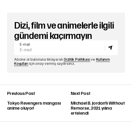
Dizi, film ve animelerle ilgili
gündemi kaçırmayın
E-mail
Abone ol butonuna tıklayarak
Gizlilik Politikası
ve
Kullanım
Koşulları
için onay vermiş sayılırsınız.
Previous Post
Next Post
Tokyo Revengers mangası
Michael B. Jordan’lı Without
anime oluyor!
Remorse, 2021 yılına
ertelendi