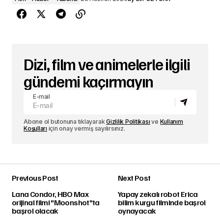
Dizi, film ve animelerle ilgili
gündemi kaçırmayın
E-mail
Abone ol butonuna tıklayarak
Gizlilik Politikası
ve
Kullanım
Koşulları
için onay vermiş sayılırsınız.
Previous Post
Next Post
Lana Condor, HBO Max
Yapay zekalı robot Erica
orijinal filmi "Moonshot"ta
bilim kurgu filminde başrol
başrol olacak
oynayacak