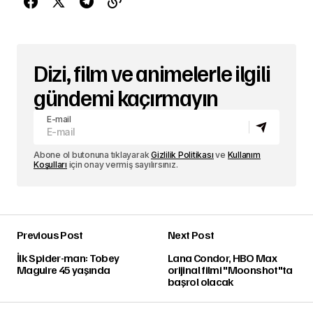
Dizi, film ve animelerle ilgili
gündemi kaçırmayın
E-mail
Abone ol butonuna tıklayarak
Gizlilik Politikası
ve
Kullanım
Koşulları
için onay vermiş sayılırsınız.
Previous Post
Next Post
İlk Spider-man: Tobey
Lana Condor, HBO Max
Maguire 45 yaşında
orijinal filmi "Moonshot"ta
başrol olacak