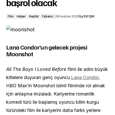
başrol olacak
Film
Haber
Keşfet
Yabancı
28 Haziran 2020
by
Elif IŞIK
Lana Condor’un gelecek projesi
Moonshot
All The Boys I Loved Before
filmi ile adını büyük
kitlelere duyuran genç oyuncu
Lana Condor
,
HBO Max’in Moonshot isimli filminde rol almak
için anlaşma imzaladı. Kariyerine romantik
komedi türü ile başlamış oyuncu bilim kurgu
türündeki film ile kariyerini daha farklı yerlere