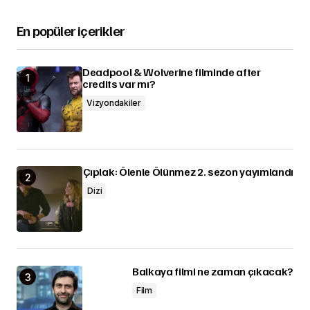
En popüler içerikler
Deadpool & Wolverine filminde after
credits var mı?
Vizyondakiler
Çıplak: Ölenle Ölünmez 2. sezon yayımlandı
Dizi
Balkaya filmi ne zaman çıkacak?
Film