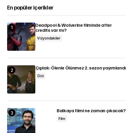
En popüler içerikler
Deadpool & Wolverine filminde after
credits var mı?
Vizyondakiler
Çıplak: Ölenle Ölünmez 2. sezon yayımlandı
Dizi
Balkaya filmi ne zaman çıkacak?
Film