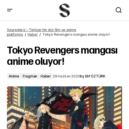
Tokyo Revengers mangası anime oluyor! – Seyrederiz
Seyrederiz – Türkiye'nin dizi film ve anime
platformu
Haber
Tokyo Revengers mangası anime oluyor!
Tokyo Revengers mangası
anime oluyor!
Anime
Fragman
Haber
29 Haziran 2020
by
Elif ÖZTÜRK