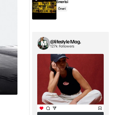
önerisi
Öneri
@lifestyle Mag.
127k Followers