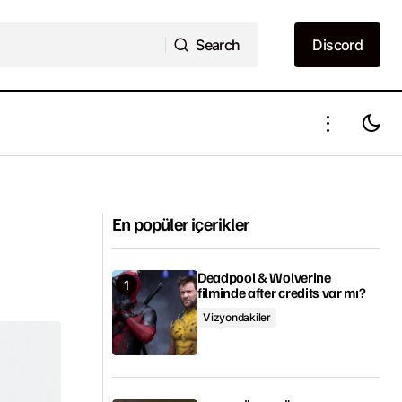
Search
Discord
Search
Discord
İzlemeniz gereken 5 psikoloji filmi
En popüler içerikler
Deadpool & Wolverine
filminde after credits var mı?
Vizyondakiler