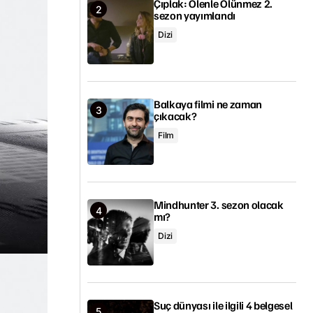
Çıplak: Ölenle Ölünmez 2.
sezon yayımlandı
Dizi
Balkaya filmi ne zaman
çıkacak?
Film
Mindhunter 3. sezon olacak
mı?
Dizi
Suç dünyası ile ilgili 4 belgesel