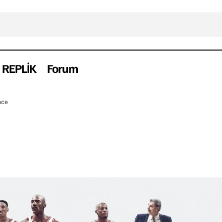
REPLİK
Forum
The Last Dance
Haber
nce