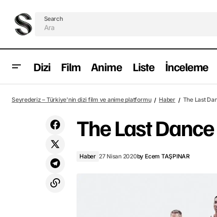
Search
Dizi
Film
Anime
Liste
İnceleme
Koronavirüs nedeniyle çekimlerine ara
Seyrederiz – Türkiye'nin dizi film ve anime platformu
Haber
The Last Da
veren diziler
The Last Dance
Haber
27 Nisan 2020
by
Ecem TAŞPINAR