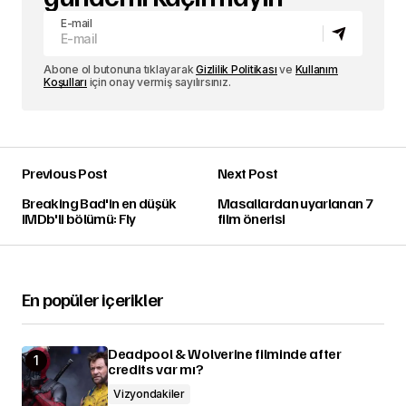
E-mail
Abone ol butonuna tıklayarak
Gizlilik Politikası
ve
Kullanım
Koşulları
için onay vermiş sayılırsınız.
Previous Post
Next Post
Breaking Bad'in en düşük
Masallardan uyarlanan 7
IMDb'li bölümü: Fly
film önerisi
En popüler içerikler
Deadpool & Wolverine filminde after
credits var mı?
Vizyondakiler