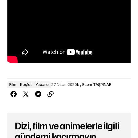
Film
Keşfet
Yabancı
27 Nisan 2020
by
Ecem TAŞPINAR
Dizi, film ve animelerle ilgili
gündemi kaçırmayın