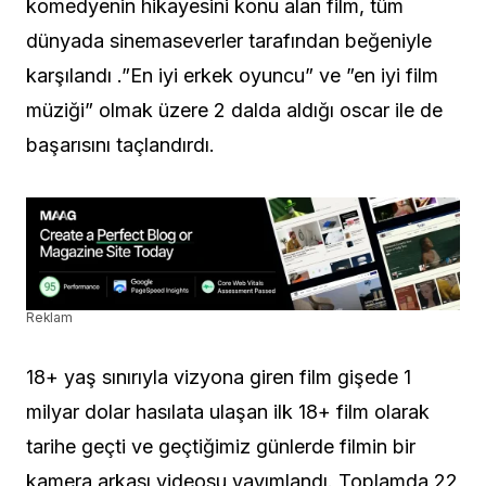
komedyenin hikayesini konu alan film, tüm
dünyada sinemaseverler tarafından beğeniyle
karşılandı .”En iyi erkek oyuncu” ve ”en iyi film
müziği” olmak üzere 2 dalda aldığı oscar ile de
başarısını taçlandırdı.
Reklam
18+ yaş sınırıyla vizyona giren film gişede 1
milyar dolar hasılata ulaşan ilk 18+ film olarak
tarihe geçti ve geçtiğimiz günlerde filmin bir
kamera arkası videosu yayımlandı. Toplamda 22