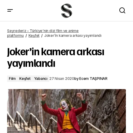
Masallardan uyarlanan 7 film önerisi
Seyrederiz – Türkiye'nin dizi film ve anime
platformu
Keşfet
Joker’in kamera arkası yayımlandı
Joker’in kamera arkası
yayımlandı
Film
Keşfet
Yabancı
27 Nisan 2020
by
Ecem TAŞPINAR