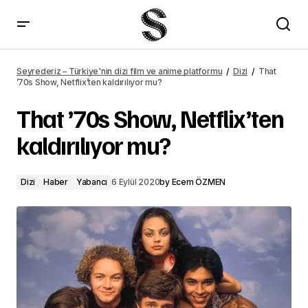
Escape The Field kadrosuna yeni isimler katıldı
Seyrederiz – Türkiye'nin dizi film ve anime platformu
Dizi
That
’70s Show, Netflix’ten kaldırılıyor mu?
That ’70s Show, Netflix’ten
kaldırılıyor mu?
Dizi
Haber
Yabancı
6 Eylül 2020
by
Ecem ÖZMEN