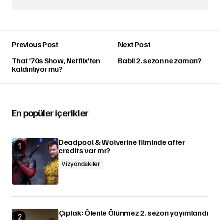
Previous Post
Next Post
That '70s Show, Netflix'ten
Babil 2. sezon ne zaman?
kaldırılıyor mu?
En popüler içerikler
Deadpool & Wolverine filminde after
credits var mı?
Vizyondakiler
Çıplak: Ölenle Ölünmez 2. sezon yayımlandı