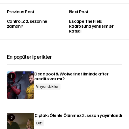
Previous Post
Next Post
Control Z 2. sezon ne
Escape The Field
zaman?
kadrosuna yeni isimler
katıldı
En popüler içerikler
Deadpool & Wolverine filminde after
credits var mı?
Vizyondakiler
Çıplak: Ölenle Ölünmez 2. sezon yayımlandı
Dizi