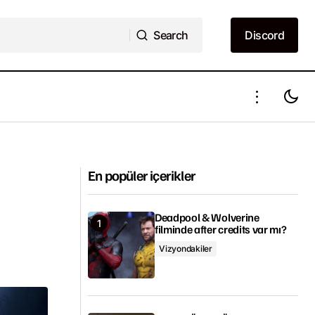
Search
Discord
Search
Discord
Charlize Theron, Furiosa karakterinin
nsfer oldu
yeni Mad Max filminde rol alamayacağı
hakkında konuştu
En popüler içerikler
Deadpool & Wolverine
filminde after credits var mı?
Vizyondakiler