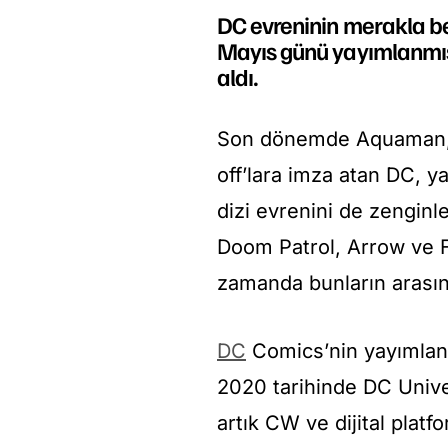
DC evreninin merakla bek
Mayıs günü yayımlanmışt
aldı.
Son dönemde Aquaman, 
off’lara imza atan DC, y
dizi evrenini de zenginl
Doom Patrol, Arrow ve Fl
zamanda bunların arasına
DC
Comics’nin yayımlanan
2020 tarihinde DC Univ
artık CW ve dijital platf