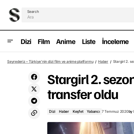
Search
Dizi
Film
Anime
Liste
İnceleme
Yeni Higurashi: When They Cry animesi
Dizi
Habe
Seyrederiz – Türkiye'nin dizi film ve anime platformu
Haber
Stargirl 2. s
Ekim 2020’de geliyor
Stargirl 2. sezo
transfer oldu
Dizi
Haber
Keşfet
Yabancı
7 Temmuz 2020
by