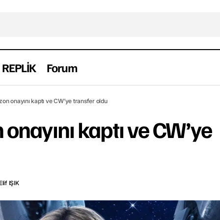
REPLİK
Forum
Stargirl 2. sezon onayını kaptı ve CW’ye tra
r
Keşfet
Yabancı
ezon onayını kaptı ve CW’ye transfer oldu
n onayını kaptı ve CW’ye
Elif IŞIK