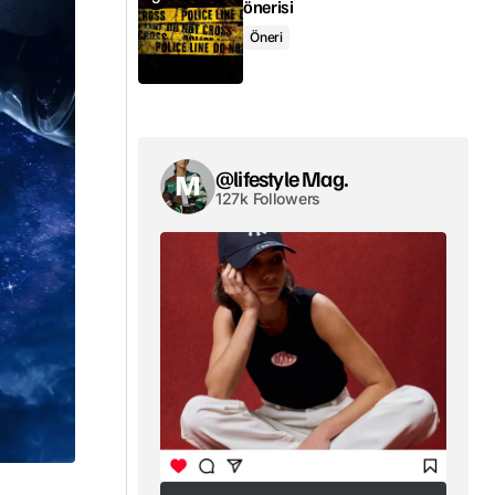
önerisi
Öneri
@lifestyle Mag.
127k Followers