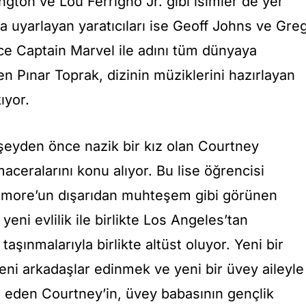
gton ve Lou Ferrigno Jr. gibi isimler de yer
na uyarlayan yaratıcıları ise Geoff Johns ve Gre
nce Captain Marvel ile adını tüm dünyaya
n Pınar Toprak, dizinin müziklerini hazırlayan
ıyor.
er şeyden önce nazik bir kız olan Courtney
ceralarını konu alıyor. Bu lise öğrencisi
tmore’un dışarıdan muhteşem gibi görünen
yeni evlilik ile birlikte Los Angeles’tan
aşınmalarıyla birlikte altüst oluyor. Yeni bir
ni arkadaşlar edinmek ve yeni bir üvey aileyle
eden Courtney’in, üvey babasının gençlik