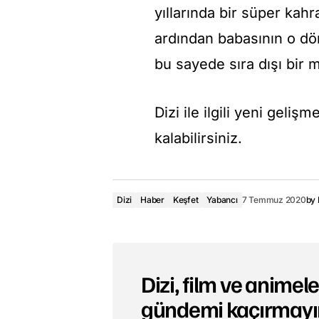
yıllarında bir süper kah
ardından babasının o d
bu sayede sıra dışı bir 
Dizi ile ilgili yeni geli
kalabilirsiniz.
Dizi
Haber
Keşfet
Yabancı
7 Temmuz 2020
by
Dizi, film ve animeler
gündemi kaçırmayı