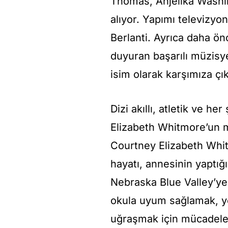
Thomas, Anjelika Washin
alıyor. Yapımı televizyo
Berlanti. Ayrıca daha ö
duyuran başarılı müzisye
isim olarak karşımıza çık
Dizi akıllı, atletik ve h
Elizabeth Whitmore’un ma
Courtney Elizabeth Whi
hayatı, annesinin yaptığı 
Nebraska Blue Valley’ye t
okula uyum sağlamak, ye
uğraşmak için mücadele 