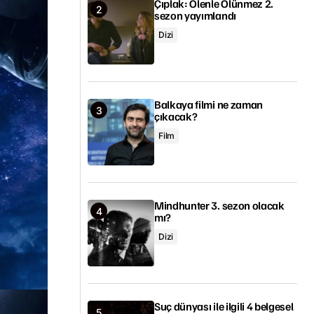
Çıplak: Ölenle Ölünmez 2.
sezon yayımlandı
Dizi
Balkaya filmi ne zaman
çıkacak?
Film
Mindhunter 3. sezon olacak
mı?
Dizi
Suç dünyası ile ilgili 4 belgesel