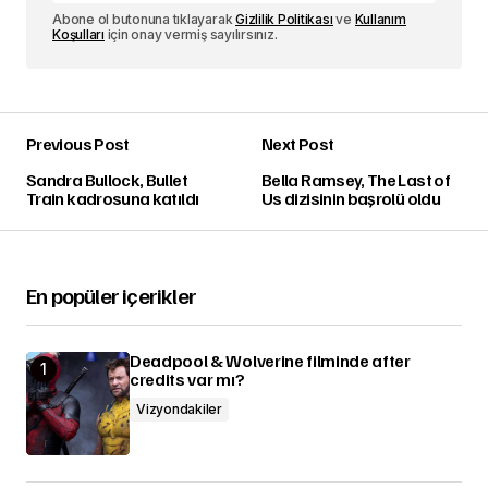
Abone ol butonuna tıklayarak
Gizlilik Politikası
ve
Kullanım
Koşulları
için onay vermiş sayılırsınız.
Previous Post
Next Post
Sandra Bullock, Bullet
Bella Ramsey, The Last of
Train kadrosuna katıldı
Us dizisinin başrolü oldu
En popüler içerikler
Deadpool & Wolverine filminde after
credits var mı?
Vizyondakiler