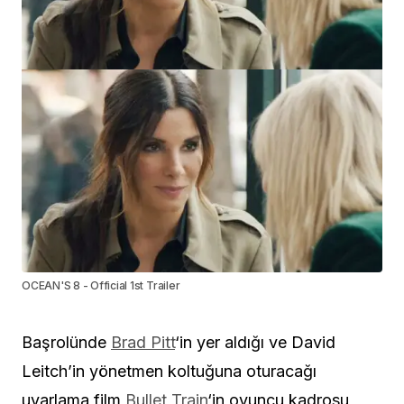
OCEAN'S 8 - Official 1st Trailer
Başrolünde
Brad Pitt
‘in yer aldığı ve David
Leitch’in yönetmen koltuğuna oturacağı
uyarlama film
Bullet Train
‘in oyuncu kadrosu,