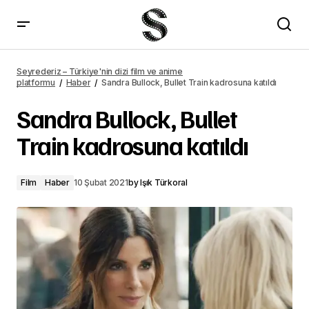
Menajerimi Ara 25. bölüm fragmanı yayımlandı
Seyrederiz – Türkiye'nin dizi film ve anime
platformu
Haber
Sandra Bullock, Bullet Train kadrosuna katıldı
Sandra Bullock, Bullet
Train kadrosuna katıldı
Film
Haber
10 Şubat 2021
by
Işık Türkoral