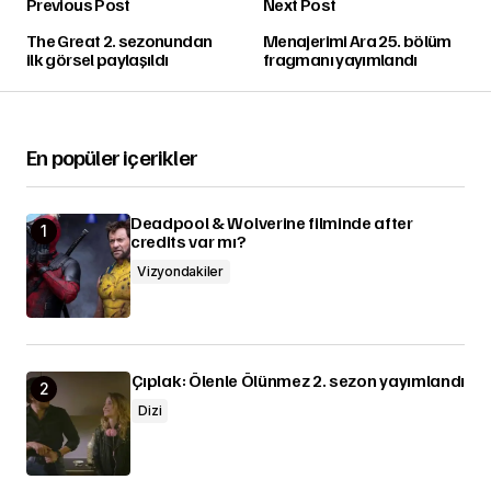
Previous Post
Next Post
The Great 2. sezonundan
Menajerimi Ara 25. bölüm
ilk görsel paylaşıldı
fragmanı yayımlandı
En popüler içerikler
Deadpool & Wolverine filminde after
credits var mı?
Vizyondakiler
Çıplak: Ölenle Ölünmez 2. sezon yayımlandı
Dizi