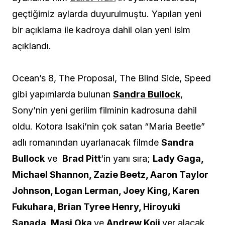
geçtiğimiz aylarda duyurulmuştu. Yapılan yeni
bir açıklama ile kadroya dahil olan yeni isim
açıklandı.
Ocean’s 8, The Proposal, The Blind Side, Speed
gibi yapımlarda bulunan
Sandra Bullock
,
Sony’nin yeni gerilim filminin kadrosuna dahil
oldu. Kotora Isaki’nin çok satan “Maria Beetle”
adlı romanından uyarlanacak filmde
Sandra
Bullock
ve
Brad Pitt
‘in yanı sıra;
Lady Gaga,
Michael Shannon, Zazie Beetz, Aaron Taylor
Johnson, Logan Lerman, Joey King, Karen
Fukuhara, Brian Tyree Henry, Hiroyuki
Sanada, Masi Oka
ve
Andrew Koji
yer alacak.