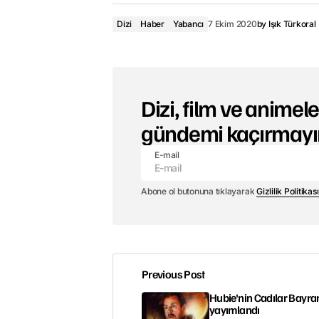
Dizi
Haber
Yabancı
7 Ekim 2020
by
Işık Türkoral
Dizi, film ve animeler
gündemi kaçırmayı
E-mail
Abone ol butonuna tıklayarak
Gizlilik Politikası
Previous Post
Hubie'nin Cadılar Bayram
yayımlandı