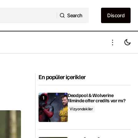
Search
Discord
Search
Discord
Menajerimi Ara 8. bölüm fragmanı
yayımlandı
En popüler içerikler
Deadpool & Wolverine
filminde after credits var mı?
Vizyondakiler