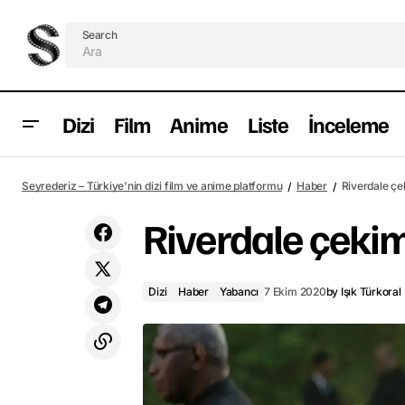
Search
Dizi
Film
Anime
Liste
İnceleme
Hubie'nin Cadılar Bayramı Netflix'te
Seyrederiz – Türkiye'nin dizi film ve anime platformu
Haber
Riverdale çek
yayımlandı
Riverdale çekim
Dizi
Haber
Yabancı
7 Ekim 2020
by
Işık Türkoral