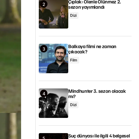
Çıplak: Ölenle Ölünmez 2.
sezon yayımlandı
Dizi
Balkaya filmi ne zaman
çıkacak?
Film
Mindhunter 3. sezon olacak
mı?
Dizi
Suç dünyası ile ilgili 4 belgesel