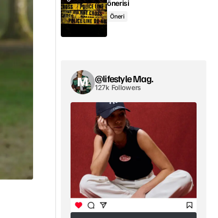
önerisi
Öneri
@lifestyle Mag.
127k Followers