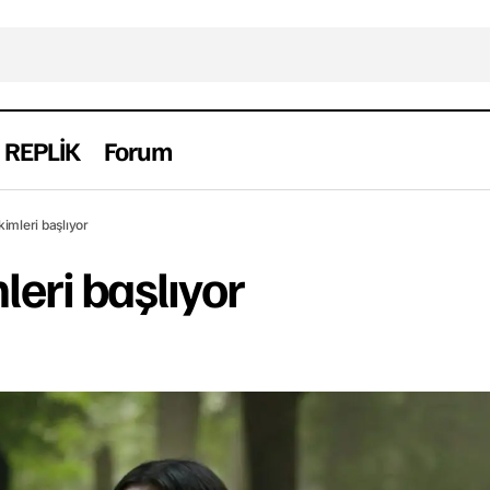
REPLİK
Forum
Riverdale çekimleri başlıyor
Dizi
Haber
Yabancı
imleri başlıyor
leri başlıyor