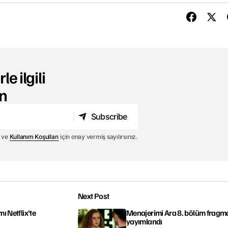
le ilgili
n
Subscribe
Subscribe
ve
Kullanım Koşulları
için onay vermiş sayılırsınız.
Next Post
ı Netflix'te
Menajerimi Ara 8. bölüm fragm
yayımlandı