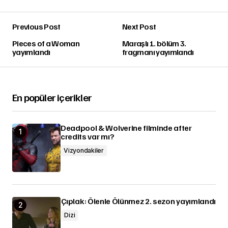
Previous Post
Next Post
Pieces of a Woman
Maraşlı 1. bölüm 3.
yayımlandı
fragmanı yayımlandı
En popüler içerikler
Deadpool & Wolverine filminde after
credits var mı?
Vizyondakiler
Çıplak: Ölenle Ölünmez 2. sezon yayımlandı
Dizi