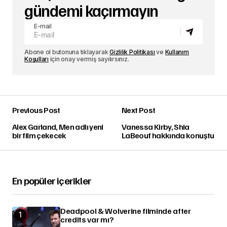
gündemi kaçırmayın
E-mail
Abone ol butonuna tıklayarak
Gizlilik Politikası
ve
Kullanım
Koşulları
için onay vermiş sayılırsınız.
Previous Post
Next Post
Alex Garland, Men adlı yeni
Vanessa Kirby, Shia
bir film çekecek
LaBeouf hakkında konuştu
En popüler içerikler
Deadpool & Wolverine filminde after
credits var mı?