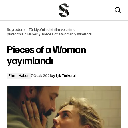
Vanessa Kirby, Shia LaBeouf hakkında konuştu
Seyrederiz – Türkiye'nin dizi film ve anime
platformu
Haber
Pieces of a Woman yayımlandı
Pieces of a Woman
yayımlandı
Film
Haber
7 Ocak 2021
by
Işık Türkoral