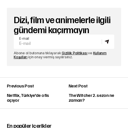
Dizi, film ve animelerle ilgili
gündemi kaçırmayın
E-mail
Abone ol butonuna tıklayarak
Gizlilik Politikası
ve
Kullanım
Koşulları
için onay vermiş sayılırsınız.
Previous Post
Next Post
Netflix, Türkiye'de ofis
The Witcher 2. sezon ne
açıyor
zaman?
En popüler içerikler