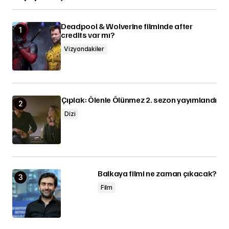
Deadpool & Wolverine filminde after
credits var mı?
Vizyondakiler
Çıplak: Ölenle Ölünmez 2. sezon yayımlandı
Dizi
Balkaya filmi ne zaman çıkacak?
Film