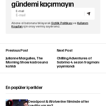
gündemi kaçırmayın
E-mail
Abone ol butonuna tıklayarak
Gizlilik Politikası
ve
Kullanım
Koşulları
için onay vermiş sayılırsınız.
Previous Post
Next Post
Julianne Margulies, The
Chilling Adventures of
Morning Show kadrosuna
Sabrina 4. sezon fragmanı
katıldı
yayımlandı
En popüler içerikler
Deadpool & Wolverine filminde after
credits var mı?