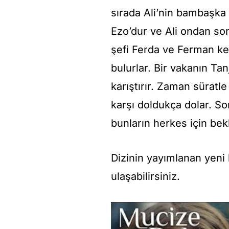
sırada Ali’nin bambaşka 
Ezo’dur ve Ali ondan son
şefi Ferda ve Ferman ken
bulurlar. Bir vakanın Tan
karıştırır. Zaman süratle
karşı doldukça dolar. S
bunların herkes için bek
Dizinin yayımlanan yen
ulaşabilirsiniz.