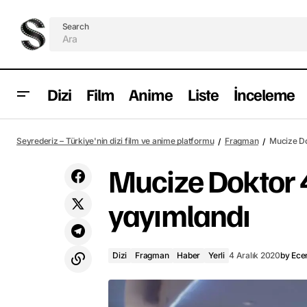
Search
Dizi
Film
Anime
Liste
İnceleme
9 Kere Leyla yayımlandı
Dizi
F
Seyrederiz – Türkiye'nin dizi film ve anime platformu
Fragman
Mucize Do
Mucize Doktor 
yayımlandı
Dizi
Fragman
Haber
Yerli
4 Aralık 2020
by
Ece