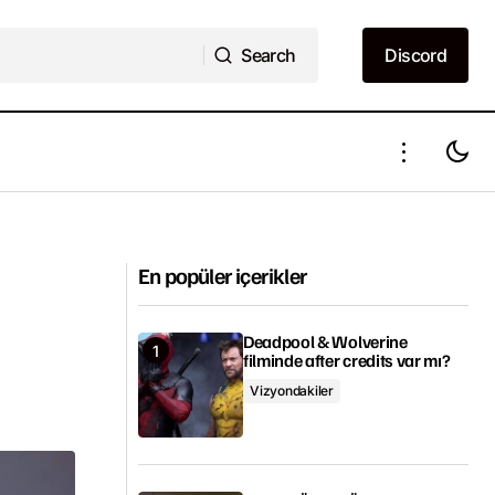
Search
Discord
Search
Discord
Warner Bros. filmleri, HBO Max'te
mlandı
yayımlanacak
En popüler içerikler
Deadpool & Wolverine
filminde after credits var mı?
Vizyondakiler