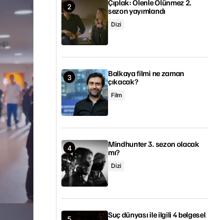
Çıplak: Ölenle Ölünmez 2.
sezon yayımlandı
Dizi
Balkaya filmi ne zaman
çıkacak?
Film
Mindhunter 3. sezon olacak
mı?
Dizi
Suç dünyası ile ilgili 4 belgesel