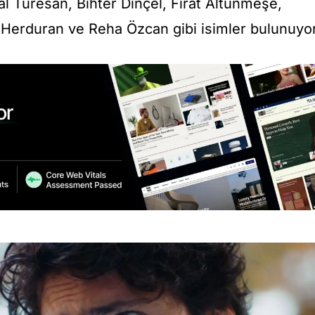
l Türesan, Bihter Dinçel, Fırat Altunmeşe,
Herduran ve Reha Özcan gibi isimler bulunuyor