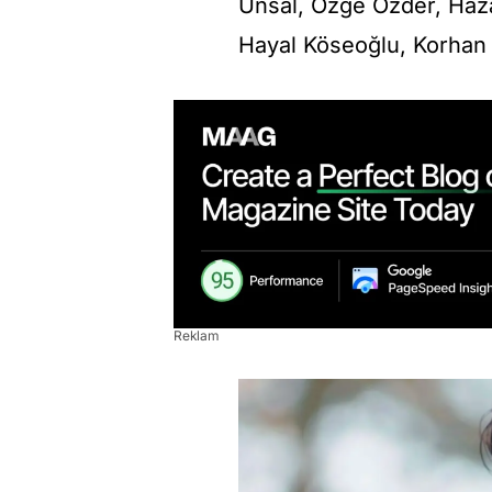
Ünsal, Özge Özder, Haza
Hayal Köseoğlu, Korhan 
Reklam