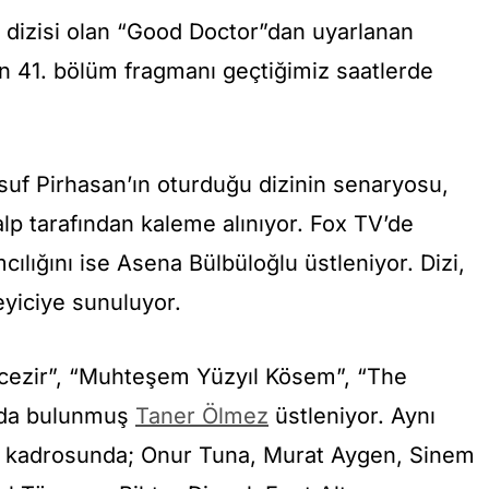
dizisi olan “Good Doctor”dan uyarlanan
in 41. bölüm fragmanı geçtiğimiz saatlerde
f Pirhasan’ın oturduğu dizinin senaryosu,
lp tarafından kaleme alınıyor. Fox TV’de
cılığını ise Asena Bülbüloğlu üstleniyor. Dizi,
eyiciye sunuluyor.
dcezir”, “Muhteşem Yüzyıl Kösem”, “The
arda bulunmuş
Taner Ölmez
üstleniyor. Aynı
 kadrosunda; Onur Tuna, Murat Aygen, Sinem