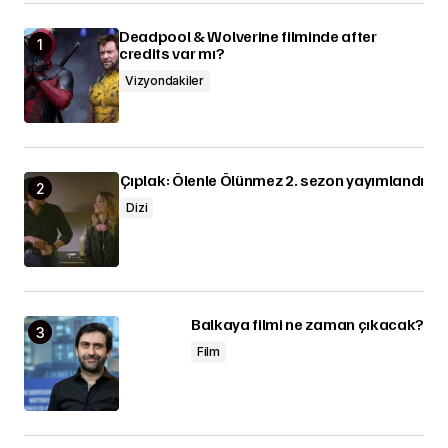
Deadpool & Wolverine filminde after
credits var mı?
Vizyondakiler
Çıplak: Ölenle Ölünmez 2. sezon yayımlandı
Dizi
Balkaya filmi ne zaman çıkacak?
Film