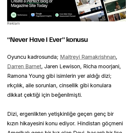
Reklam
“Never Have I Ever” konusu
Oyuncu kadrosunda;
Maitreyi Ramakrishnan
,
Darren Barnet
, Jaren Lewison, Richa moorjani,
Ramona Young gibi isimlerin yer aldığı dizi;
ırkçılık, aile sorunları, cinsellik gibi konulara
dikkat çektiği için beğenilmişti.
Dizi, ergenlikten yetişkinliğe geçen genç bir
kızın hikayesini konu ediyor. Hindistan göçmeni
Amerikalı genç bir kız olan Devi, başarılı bir lise