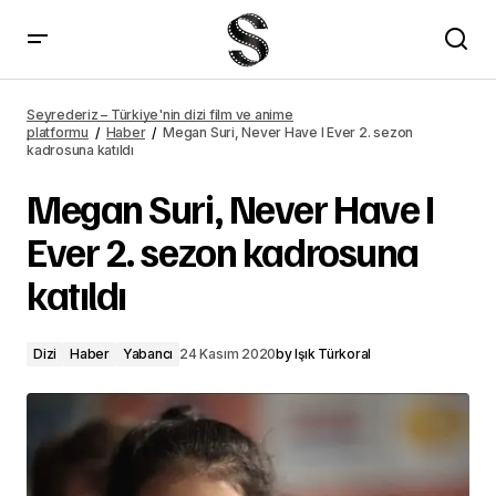
Saygı 6. bölüm fragmanı yayımlandı
Seyrederiz – Türkiye'nin dizi film ve anime
platformu
Haber
Megan Suri, Never Have I Ever 2. sezon
kadrosuna katıldı
Megan Suri, Never Have I
Ever 2. sezon kadrosuna
katıldı
Dizi
Haber
Yabancı
24 Kasım 2020
by
Işık Türkoral