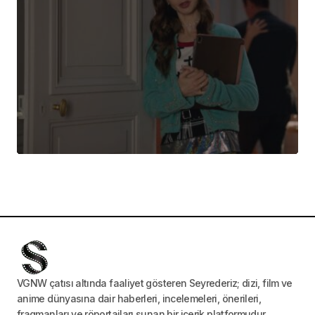
VGNW çatısı altında faaliyet gösteren Seyrederiz; dizi, film ve
anime dünyasına dair haberleri, incelemeleri, önerileri,
fragmanları ve röportajları sunan bir içerik platformudur.