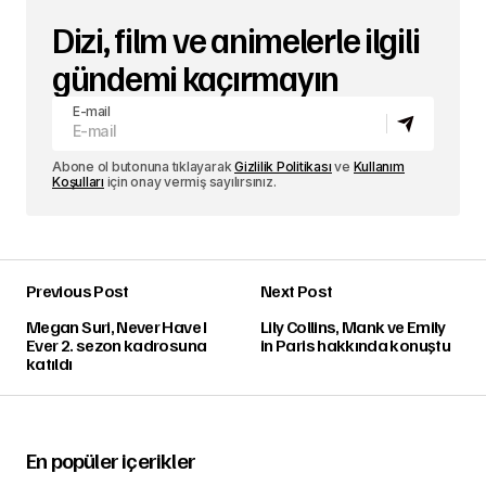
Dizi, film ve animelerle ilgili
gündemi kaçırmayın
E-mail
Abone ol butonuna tıklayarak
Gizlilik Politikası
ve
Kullanım
Koşulları
için onay vermiş sayılırsınız.
Previous Post
Next Post
Megan Suri, Never Have I
Lily Collins, Mank ve Emily
Ever 2. sezon kadrosuna
in Paris hakkında konuştu
katıldı
En popüler içerikler