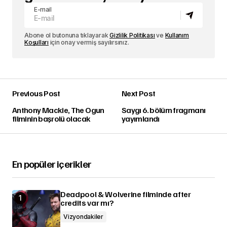
E-mail
Abone ol butonuna tıklayarak
Gizlilik Politikası
ve
Kullanım
Koşulları
için onay vermiş sayılırsınız.
Previous Post
Next Post
Anthony Mackie, The Ogun
Saygı 6. bölüm fragmanı
filminin başrolü olacak
yayımlandı
En popüler içerikler
Deadpool & Wolverine filminde after
credits var mı?
Vizyondakiler