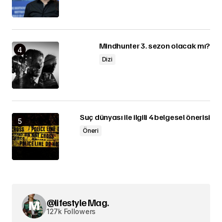
Mindhunter 3. sezon olacak mı?
Dizi
Suç dünyası ile ilgili 4 belgesel önerisi
Öneri
@lifestyle Mag.
127k Followers