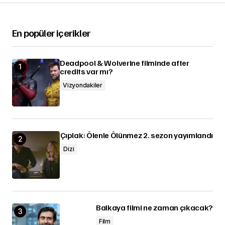
En popüler içerikler
Deadpool & Wolverine filminde after
credits var mı?
Vizyondakiler
Çıplak: Ölenle Ölünmez 2. sezon yayımlandı
Dizi
Balkaya filmi ne zaman çıkacak?
Film