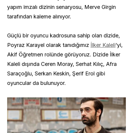
yapım imzalı dizinin senaryosu, Merve Girgin
tarafından kaleme alınıyor.
Güçlü bir oyuncu kadrosuna sahip olan dizide,
Poyraz Karayel olarak tanıdığımız
İlker Kaleli
‘yi,
Akif Öğretmen rolünde görüyoruz. Dizide İlker
Kaleli dışında Ceren Moray, Serhat Kılıç, Afra
Saraçoğlu, Serkan Keskin, Şerif Erol gibi
oyuncular da bulunuyor.