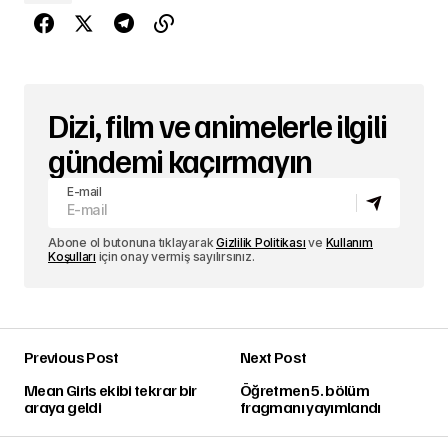
Dizi, film ve animelerle ilgili
gündemi kaçırmayın
E-mail
Abone ol butonuna tıklayarak
Gizlilik Politikası
ve
Kullanım
Koşulları
için onay vermiş sayılırsınız.
Previous Post
Next Post
Mean Girls ekibi tekrar bir
Öğretmen 5. bölüm
araya geldi
fragmanı yayımlandı