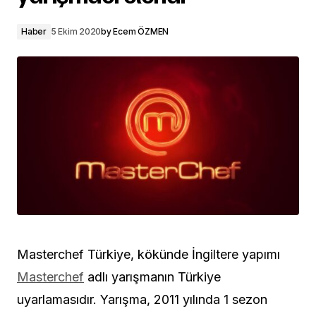
Haber
5 Ekim 2020
by
Ecem ÖZMEN
Masterchef Türkiye, kökünde İngiltere yapımı
Masterchef
adlı yarışmanın Türkiye
uyarlamasıdır. Yarışma, 2011 yılında 1 sezon