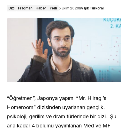
Dizi
Fragman
Haber
Yerli
5 Ekim 2020
by
Işık Türkoral
“Öğretmen”, Japonya yapımı “Mr. Hiiragi’s
Homeroom” dizisinden uyarlanan gençlik,
psikoloji, gerilim ve dram türlerinde bir dizi. Şu
ana kadar 4 bölümü yayımlanan Med ve MF