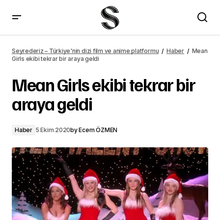
Mean Girls ekibi tekrar bir araya geldi – Seyrederiz
Seyrederiz – Türkiye'nin dizi film ve anime platformu
Haber
Mean
Girls ekibi tekrar bir araya geldi
Mean Girls ekibi tekrar bir
araya geldi
Haber
5 Ekim 2020
by
Ecem ÖZMEN