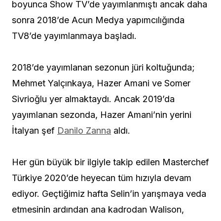
boyunca Show TV’de yayımlanmıştı ancak daha
sonra 2018’de Acun Medya yapımcılığında
TV8’de yayımlanmaya başladı.
2018’de yayımlanan sezonun jüri koltuğunda;
Mehmet Yalçınkaya, Hazer Amani ve Somer
Sivrioğlu yer almaktaydı. Ancak 2019’da
yayımlanan sezonda, Hazer Amani’nin yerini
İtalyan şef
Danilo Zanna
aldı.
Her gün büyük bir ilgiyle takip edilen Masterchef
Türkiye 2020’de heyecan tüm hızıyla devam
ediyor. Geçtiğimiz hafta Selin’in yarışmaya veda
etmesinin ardından ana kadrodan Walison,