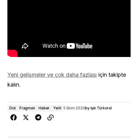
Yeni gelişmeler ve çok daha fazlası
için takipte
kalın.
Dizi
Fragman
Haber
Yerli
5 Ekim 2020
by
Işık Türkoral