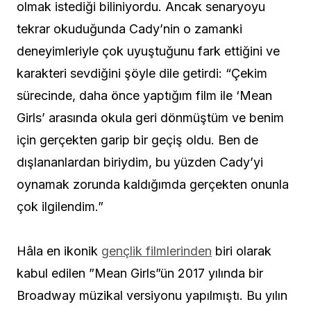
olmak istediği biliniyordu. Ancak senaryoyu
tekrar okuduğunda Cady’nin o zamanki
deneyimleriyle çok uyuştuğunu fark ettiğini ve
karakteri sevdiğini şöyle dile getirdi: “Çekim
sürecinde, daha önce yaptığım film ile ‘Mean
Girls’ arasında okula geri dönmüştüm ve benim
için gerçekten garip bir geçiş oldu. Ben de
dışlananlardan biriydim, bu yüzden Cady’yi
oynamak zorunda kaldığımda gerçekten onunla
çok ilgilendim.”
Hâla en ikonik
gençlik filmlerinden
biri olarak
kabul edilen ”Mean Girls”ün 2017 yılında bir
Broadway müzikal versiyonu yapılmıştı. Bu yılın