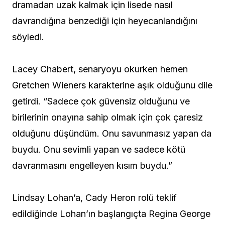
dramadan uzak kalmak için lisede nasıl
davrandığına benzediği için heyecanlandığını
söyledi.
Lacey Chabert, senaryoyu okurken hemen
Gretchen Wieners karakterine aşık olduğunu dile
getirdi. “Sadece çok güvensiz olduğunu ve
birilerinin onayına sahip olmak için çok çaresiz
olduğunu düşündüm. Onu savunmasız yapan da
buydu. Onu sevimli yapan ve sadece kötü
davranmasını engelleyen kısım buydu.”
Lindsay Lohan’a, Cady Heron rolü teklif
edildiğinde Lohan’ın başlangıçta Regina George