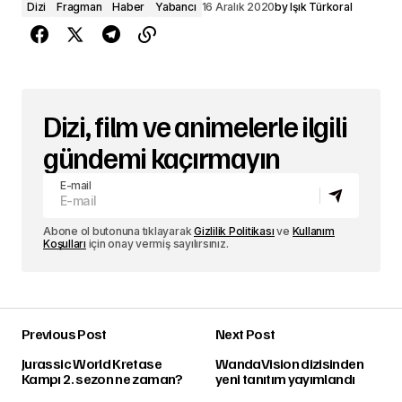
Dizi
Fragman
Haber
Yabancı
16 Aralık 2020
by
Işık Türkoral
Dizi, film ve animelerle ilgili
gündemi kaçırmayın
E-mail
Abone ol butonuna tıklayarak
Gizlilik Politikası
ve
Kullanım
Koşulları
için onay vermiş sayılırsınız.
Previous Post
Next Post
Jurassic World Kretase
WandaVision dizisinden
Kampı 2. sezon ne zaman?
yeni tanıtım yayımlandı