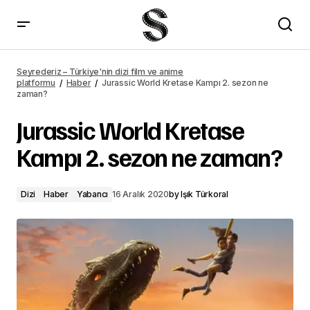
Walker resmi fragmanı yayımlandı
Seyrederiz – Türkiye'nin dizi film ve anime
platformu
Haber
Jurassic World Kretase Kampı 2. sezon ne
zaman?
Jurassic World Kretase
Kampı 2. sezon ne zaman?
Dizi
Haber
Yabancı
16 Aralık 2020
by
Işık Türkoral