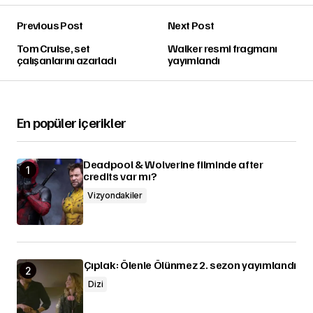
Previous Post
Next Post
Tom Cruise, set
Walker resmi fragmanı
çalışanlarını azarladı
yayımlandı
En popüler içerikler
Deadpool & Wolverine filminde after
credits var mı?
Vizyondakiler
Çıplak: Ölenle Ölünmez 2. sezon yayımlandı
Dizi