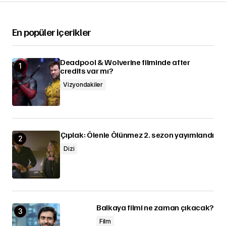
En popüler içerikler
Deadpool & Wolverine filminde after
credits var mı?
Vizyondakiler
Çıplak: Ölenle Ölünmez 2. sezon yayımlandı
Dizi
Balkaya filmi ne zaman çıkacak?
Film