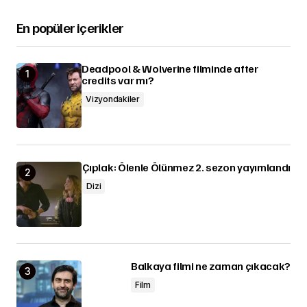
En popüler içerikler
Deadpool & Wolverine filminde after
credits var mı?
Vizyondakiler
Çıplak: Ölenle Ölünmez 2. sezon yayımlandı
Dizi
Balkaya filmi ne zaman çıkacak?
Film