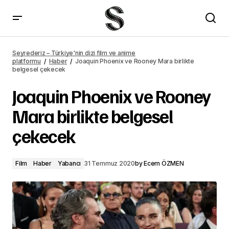
Joaquin Phoenix ve Rooney Mara birlikte belgesel çekecek – Seyrederiz
Seyrederiz – Türkiye'nin dizi film ve anime
platformu
Haber
Joaquin Phoenix ve Rooney Mara birlikte
belgesel çekecek
Joaquin Phoenix ve Rooney
Mara birlikte belgesel
çekecek
Film
Haber
Yabancı
31 Temmuz 2020
by
Ecem ÖZMEN