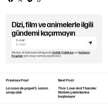
Dizi, film ve animelerle ilgili
gündemi kaçırmayın
E-mail
Abone ol butonuna tıklayarak
Gizlilik Politikası
ve
Kullanım
Koşulları
için onay vermiş sayılırsınız.
Previous Post
Next Post
La casa de papel 5. sezon
Thor: Love and Thunder
onayı aldı
filminin çekimlerine
başlanıyor