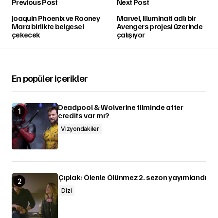
Previous Post
Next Post
Joaquin Phoenix ve Rooney
Marvel, Illuminati adlı bir
Mara birlikte belgesel
Avengers projesi üzerinde
çekecek
çalışıyor
En popüler içerikler
Deadpool & Wolverine filminde after
credits var mı?
Vizyondakiler
Çıplak: Ölenle Ölünmez 2. sezon yayımlandı
Dizi