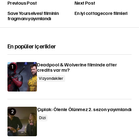
Previous Post
Next Post
Save Yourselves! filminin
En iyi cottagecore filmleri
fragmanı yayımlandı
En popüler içerikler
Deadpool & Wolverine filminde after
credits var mı?
Vizyondakiler
Çıplak: Ölenle Ölünmez 2. sezon yayımlandı
Dizi