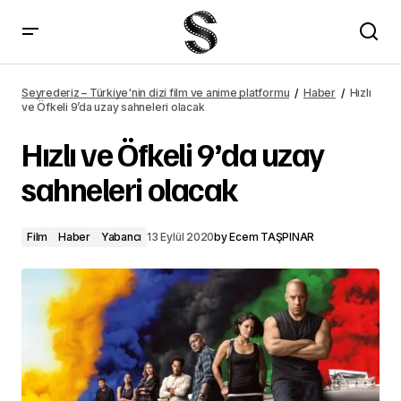
Chris Hemsworth, Thor hakkında konuştu
Seyrederiz – Türkiye'nin dizi film ve anime platformu
Haber
Hızlı
ve Öfkeli 9’da uzay sahneleri olacak
Hızlı ve Öfkeli 9’da uzay
sahneleri olacak
Film
Haber
Yabancı
13 Eylül 2020
by
Ecem TAŞPINAR