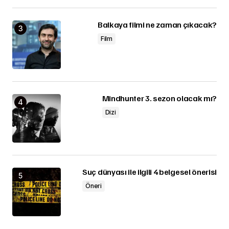
Balkaya filmi ne zaman çıkacak?
Film
Mindhunter 3. sezon olacak mı?
Dizi
Suç dünyası ile ilgili 4 belgesel önerisi
Öneri