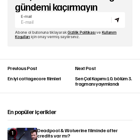
gündemi kaçırmayın
E-mail
Abone ol butonuna tıklayarak
Gizlilik Politikası
ve
Kullanım
Koşulları
için onay vermiş sayılırsınız.
Previous Post
Next Post
En iyi cottagecore filmleri
Sen Çal Kapımı 10. bölüm 3.
fragmanı yayımlandı
En popüler içerikler
Deadpool & Wolverine filminde after
credits var mı?