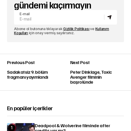
gündemi kaçırmayın
E-mail
Abone ol butonuna tıklayarak
Gizlilik Politikası
ve
Kullanım
Koşulları
için onay vermiş sayılırsınız.
Previous Post
Next Post
Sadakatsiz 9. bölüm
Peter Dinklage, Toxic
fragmanı yayımlandı
Avenger filminin
başrolünde
En popüler içerikler
Deadpool & Wolverine filminde after
credits var mı?