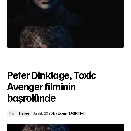
Peter Dinklage, Toxic
Avenger filminin
başrolünde
Film
Haber
1 Aralık 2020
by
Ecem TAŞPINAR