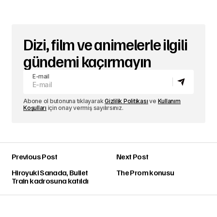
Dizi, film ve animelerle ilgili
gündemi kaçırmayın
E-mail
Abone ol butonuna tıklayarak
Gizlilik Politikası
ve
Kullanım
Koşulları
için onay vermiş sayılırsınız.
Previous Post
Next Post
Hiroyuki Sanada, Bullet
The Prom konusu
Train kadrosuna katıldı