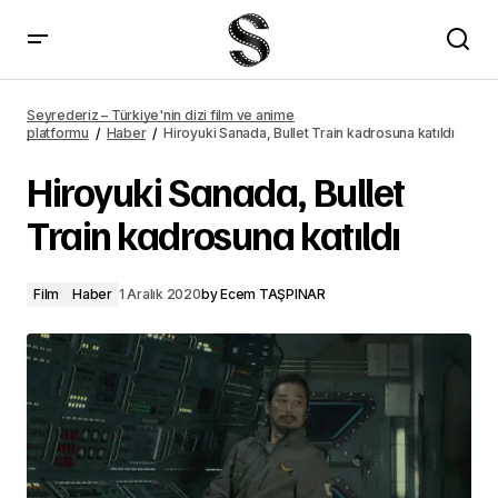
Peter Dinklage, Toxic Avenger filminin başrolünde
Seyrederiz – Türkiye'nin dizi film ve anime
platformu
Haber
Hiroyuki Sanada, Bullet Train kadrosuna katıldı
Hiroyuki Sanada, Bullet
Train kadrosuna katıldı
Film
Haber
1 Aralık 2020
by
Ecem TAŞPINAR