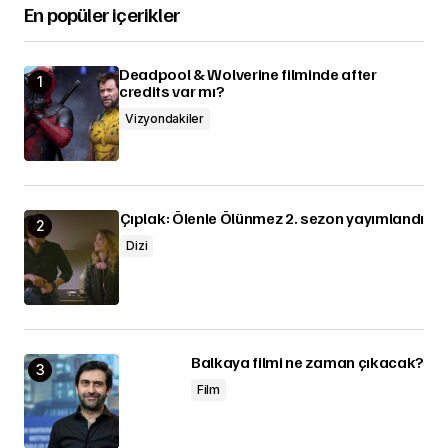
En popüler içerikler
Deadpool & Wolverine filminde after
credits var mı?
Vizyondakiler
Çıplak: Ölenle Ölünmez 2. sezon yayımlandı
Dizi
Balkaya filmi ne zaman çıkacak?
Film