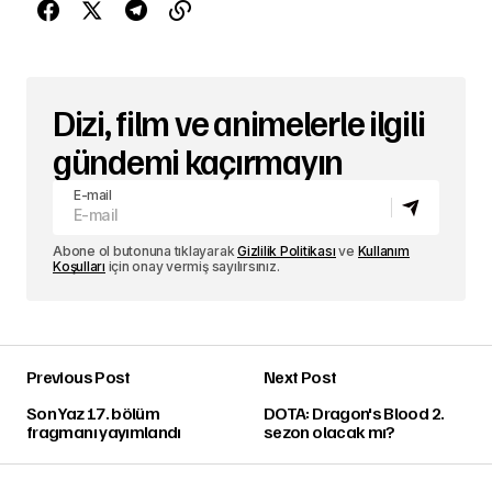
Dizi, film ve animelerle ilgili
gündemi kaçırmayın
E-mail
Abone ol butonuna tıklayarak
Gizlilik Politikası
ve
Kullanım
Koşulları
için onay vermiş sayılırsınız.
Previous Post
Next Post
Son Yaz 17. bölüm
DOTA: Dragon's Blood 2.
fragmanı yayımlandı
sezon olacak mı?