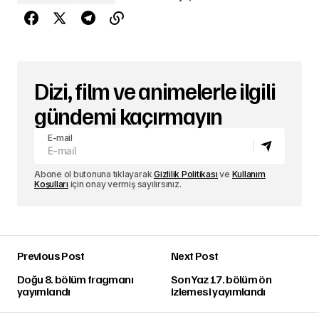
Dizi, film ve animelerle ilgili
gündemi kaçırmayın
E-mail
Abone ol butonuna tıklayarak
Gizlilik Politikası
ve
Kullanım
Koşulları
için onay vermiş sayılırsınız.
Previous Post
Next Post
Doğu 8. bölüm fragmanı
Son Yaz 17. bölüm ön
yayımlandı
izlemesi yayımlandı