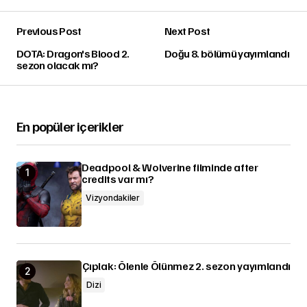
Previous Post
Next Post
DOTA: Dragon's Blood 2.
Doğu 8. bölümü yayımlandı
sezon olacak mı?
En popüler içerikler
Deadpool & Wolverine filminde after
credits var mı?
Vizyondakiler
Çıplak: Ölenle Ölünmez 2. sezon yayımlandı
Dizi