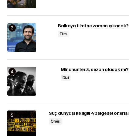
Balkaya filmi ne zaman çıkacak?
Film
Mindhunter 3. sezon olacak mı?
Dizi
Suç dünyası ile ilgili 4 belgesel önerisi
Öneri