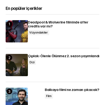
En popüler içerikler
Deadpool & Wolverine filminde after
credits var mı?
Vizyondakiler
Çıplak: Ölenle Ölünmez 2. sezon yayımlandı
Dizi
Balkaya filmi ne zaman çıkacak?
Film