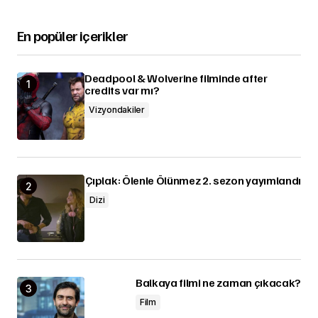
En popüler içerikler
Deadpool & Wolverine filminde after
credits var mı?
Vizyondakiler
Çıplak: Ölenle Ölünmez 2. sezon yayımlandı
Dizi
Balkaya filmi ne zaman çıkacak?
Film