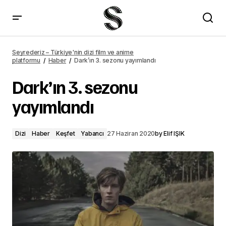
Dark'ın 3. sezonu yayımlandı – Seyrederiz
Seyrederiz – Türkiye'nin dizi film ve anime
platformu
Haber
Dark’ın 3. sezonu yayımlandı
Dark’ın 3. sezonu
yayımlandı
Dizi
Haber
Keşfet
Yabancı
27 Haziran 2020
by
Elif IŞIK