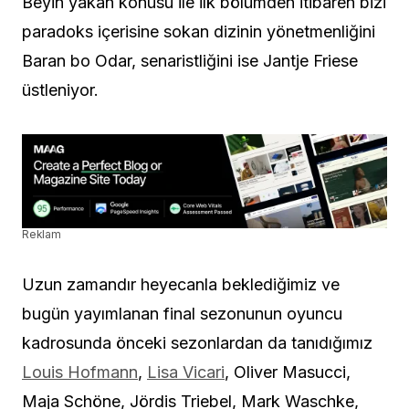
Beyin yakan konusu ile ilk bölümden itibaren bizi
paradoks içerisine sokan dizinin yönetmenliğini
Baran bo Odar, senaristliğini ise Jantje Friese
üstleniyor.
Reklam
Uzun zamandır heyecanla beklediğimiz ve
bugün yayımlanan final sezonunun oyuncu
kadrosunda önceki sezonlardan da tanıdığımız
Louis Hofmann
,
Lisa Vicari
, Oliver Masucci,
Maja Schöne, Jördis Triebel, Mark Waschke,