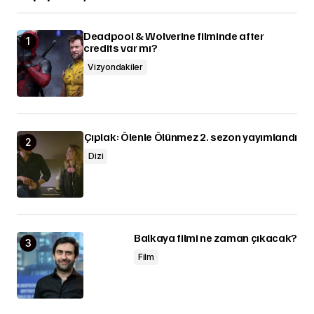
Deadpool & Wolverine filminde after
credits var mı?
Vizyondakiler
Çıplak: Ölenle Ölünmez 2. sezon yayımlandı
Dizi
Balkaya filmi ne zaman çıkacak?
Film