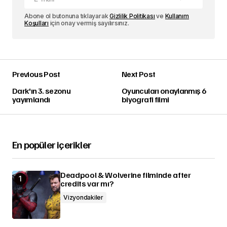
Abone ol butonuna tıklayarak
Gizlilik Politikası
ve
Kullanım
Koşulları
için onay vermiş sayılırsınız.
Previous Post
Next Post
Dark'ın 3. sezonu
Oyuncuları onaylanmış 6
yayımlandı
biyografi filmi
En popüler içerikler
Deadpool & Wolverine filminde after
credits var mı?
Vizyondakiler