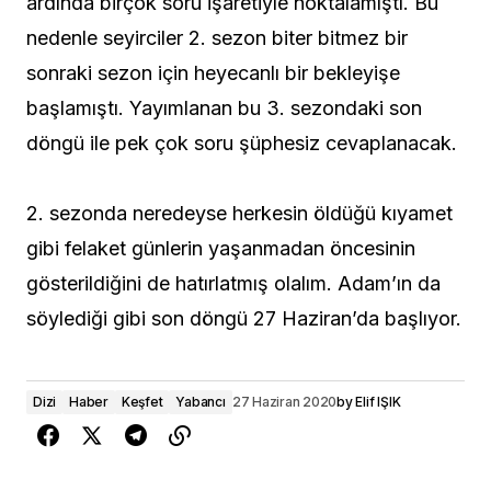
ardında birçok soru işaretiyle noktalamıştı. Bu
nedenle seyirciler 2. sezon biter bitmez bir
sonraki sezon için heyecanlı bir bekleyişe
başlamıştı. Yayımlanan bu 3. sezondaki son
döngü ile pek çok soru şüphesiz cevaplanacak.
2. sezonda neredeyse herkesin öldüğü kıyamet
gibi felaket günlerin yaşanmadan öncesinin
gösterildiğini de hatırlatmış olalım. Adam’ın da
söylediği gibi son döngü 27 Haziran’da başlıyor.
Dizi
Haber
Keşfet
Yabancı
27 Haziran 2020
by
Elif IŞIK